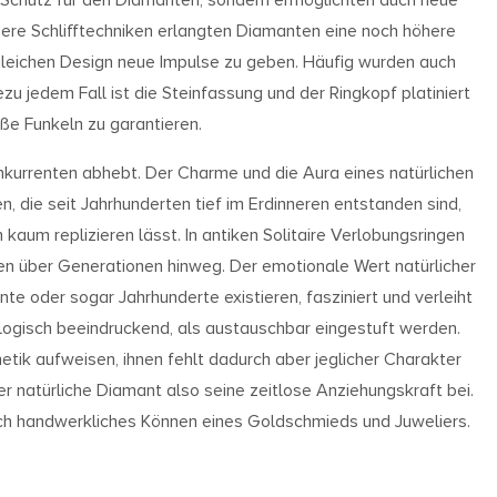
isere Schlifftechniken erlangten Diamanten eine noch höhere
 gleichen Design neue Impulse zu geben. Häufig wurden auch
zu jedem Fall ist die Steinfassung und der Ringkopf platiniert
ße Funkeln zu garantieren.
nkurrenten abhebt. Der Charme und die Aura eines natürlichen
die seit Jahrhunderten tief im Erdinneren entstanden sind,
h kaum replizieren lässt. In antiken Solitaire Verlobungsringen
hlen über Generationen hinweg. Der emotionale Wert natürlicher
te oder sogar Jahrhunderte existieren, fasziniert und verleiht
ogisch beeindruckend, als austauschbar eingestuft werden.
ik aufweisen, ihnen fehlt dadurch aber jeglicher Charakter
er natürliche Diamant also seine zeitlose Anziehungskraft bei.
 durch handwerkliches Können eines Goldschmieds und Juweliers.