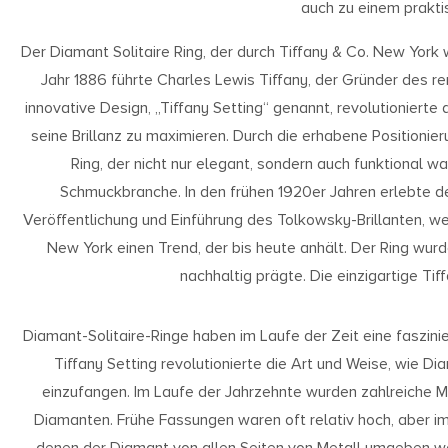
auch zu einem prakti
Der Diamant Solitaire Ring, der durch Tiffany & Co. New York
Jahr 1886 führte Charles Lewis Tiffany, der Gründer des 
innovative Design, „Tiffany Setting“ genannt, revolutioniert
seine Brillanz zu maximieren. Durch die erhabene Positioni
Ring, der nicht nur elegant, sondern auch funktional w
Schmuckbranche. In den frühen 1920er Jahren erlebte de
Veröffentlichung und Einführung des Tolkowsky-Brillanten, welc
New York einen Trend, der bis heute anhält. Der Ring wurd
nachhaltig prägte. Die einzigartige Tif
Diamant-Solitaire-Ringe haben im Laufe der Zeit eine faszi
Tiffany Setting revolutionierte die Art und Weise, wie 
einzufangen. Im Laufe der Jahrzehnte wurden zahlreiche 
Diamanten. Frühe Fassungen waren oft relativ hoch, aber im 
denen der Diamant von allen Seiten von Metall umgeben wa