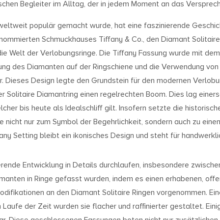
schen Begleiter im Alltag, der in jedem Moment an das Verspreche
 weltweit populär gemacht wurde, hat eine faszinierende Geschich
renommierten Schmuckhauses Tiffany & Co., den Diamant Solitaire
e die Welt der Verlobungsringe. Die Tiffany Fassung wurde mit d
erung des Diamanten auf der Ringschiene und die Verwendung von s
ar. Dieses Design legte den Grundstein für den modernen Verlobung
r Solitaire Diamantring einen regelrechten Boom. Dies lag eine
her bis heute als Idealschliff gilt. Insofern setzte die historisc
e nicht nur zum Symbol der Begehrlichkeit, sondern auch zu einem
fany Setting bleibt ein ikonisches Design und steht für handwerkl
nierende Entwicklung in Details durchlaufen, insbesondere zwisc
Diamanten in Ringe gefasst wurden, indem es einen erhabenen, of
Modifikationen an den Diamant Solitaire Ringen vorgenommen. Ei
Laufe der Zeit wurden sie flacher und raffinierter gestaltet. Ei
r. Diese geschlossenen Fassungen boten nicht nur zusätzlichen