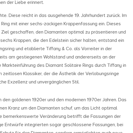
n der Liebe erinnert.
te. Diese reicht in das ausgehende 19. Jahrhundert zurück. Im
 Ring mit einer sechs-zackigen Krappenfassung ein. Dieses
em Ziel geschaffen, den Diamanten optimal zu präsentieren und
echs Krappen, die den Edelstein sicher halten, entstand ein
sring und etablierte Tiffany & Co. als Vorreiter in der
rseits am gestiegenen Wohlstand und andererseits an der
he Markteinführung des Diamant Solitaire Rings durch Tiffany in
 zeitlosen Klassiker, der die Ästhetik der Verlobungsringe
iche Exzellenz und unvergänglichen Stil.
hen den goldenen 1920er und den modernen 1970er Jahren. Das
fenen Kranz um den Diamanten schuf, um das Licht optimal
ne bemerkenswerte Veränderung betrifft die Fassungen der
nige Entwürfe integrierten sogar geschlossene Fassungen, bei
 Schutz für den Diamanten, sondern ermöglichten auch neue