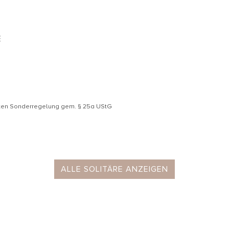
E
äten Sonderregelung gem. § 25a UStG
ALLE SOLITÄRE ANZEIGEN