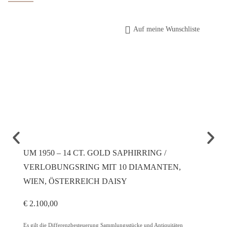
Auf meine Wunschliste
UM 1950 – 14 CT. GOLD SAPHIRRING /
UM 19
VERLOBUNGSRING MIT 10 DIAMANTEN,
DIAM
WIEN, ÖSTERREICH DAISY
€
2.400
€
2.100,00
Es gilt d
Sonderre
Es gilt die Differenzbesteuerung Sammlungsstücke und Antiquitäten