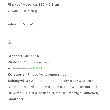
Ringkopf Maße: ca. 1,93 x 0,9 cm
Gewicht: ca. 3,75 g
Artikelnr.: M5941
Standort: München
Zustand:
Gut bis sehr gut
Artikelnummer
M5941
Kategorien
Ringe
,
Verlobungsringe
Schlagwörter
Antikschmuck - bis etwa 1950
,
April ∞
Diamant
,
Art Déco - etwa 1920 bis 1940
,
Diamanten &
Brillanten
,
Gold & Weißgold
,
Mai ∞ Smaragd
,
München
,
Smaragd