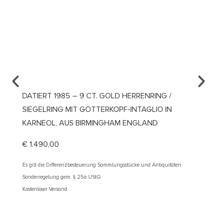
DATIERT 1985 – 9 CT. GOLD HERRENRING /
UM 19
SIEGELRING MIT GÖTTERKOPF-INTAGLIO IN
VERLO
KARNEOL, AUS BIRMINGHAM ENGLAND
ÖSTER
€
1.490,00
€
2.10
Es gilt die Differenzbesteuerung Sammlungsstücke und Antiquitäten
Es gilt d
Sonderregelung gem. § 25a UStG
Sonderre
Kostenloser Versand
Kostenlos