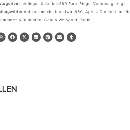
ategorien
Lieblingsstücke bis 990 Euro
,
Ringe
,
Verlobungsringe
chlagwörter
Antikschmuck - bis etwa 1950
,
April ∞ Diamant
,
art N
iamanten & Brillanten
,
Gold & Weißgold
,
Platin
LLEN