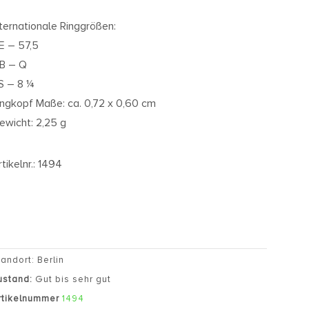
nternationale Ringgrößen:
E – 57,5
B – Q
S – 8 ¼
ingkopf Maße: ca. 0,72 x 0,60 cm
ewicht: 2,25 g
rtikelnr.: 1494
tandort: Berlin
ustand:
Gut bis sehr gut
rtikelnummer
1494