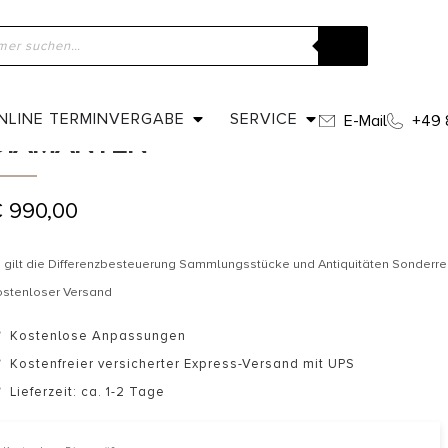
ome
»
Shop
»
Um 1910 – Art Nouveau Ring mit Diamanten
UM 1910 – ART NOUVEAU RING MIT
NLINE TERMINVERGABE
SERVICE
E-Mail
+49 
DIAMANTEN
€
990,00
 gilt die Differenzbesteuerung Sammlungsstücke und Antiquitäten Sonderr
ostenloser Versand
Kostenlose Anpassungen
Kostenfreier versicherter Express-Versand mit UPS
Lieferzeit: ca. 1-2 Tage