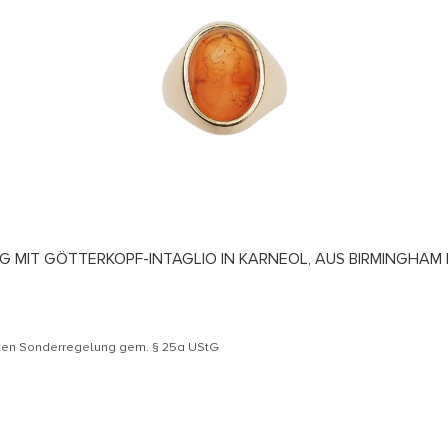
ING MIT GÖTTERKOPF-INTAGLIO IN KARNEOL, AUS BIRMINGHA
äten Sonderregelung gem. § 25a UStG