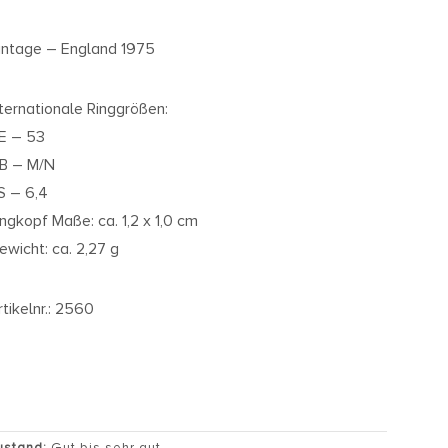
intage – England 1975
nternationale Ringgrößen:
E – 53
B – M/N
S – 6,4
ingkopf Maße: ca. 1,2 x 1,0 cm
ewicht: ca. 2,27 g
rtikelnr.: 2560
ustand:
Gut bis sehr gut