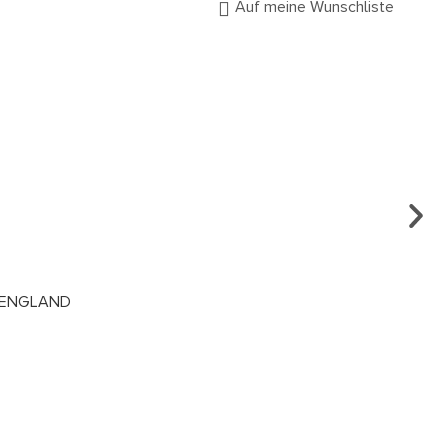
Auf meine Wunschliste
RING
M ENGLAND
UM 
€
4.
Es g
Kost