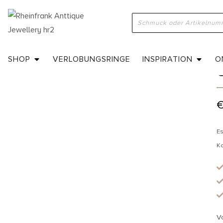
H
SHOP
VERLOBUNGSRINGE
INSPIRATION
O
Es
K
V