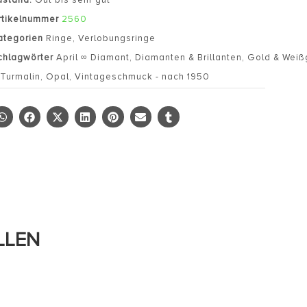
rtikelnummer
2560
ategorien
Ringe
,
Verlobungsringe
chlagwörter
April ∞ Diamant
,
Diamanten & Brillanten
,
Gold & Weiß
 Turmalin
,
Opal
,
Vintageschmuck - nach 1950
LLEN