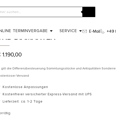
ome
»
Shop
»
Datiert 1975 – Entourage Ring mit Opal und Diaman
DATIERT 1975 – ENTOURAGE RING 
NLINE TERMINVERGABE
SERVICE
E-Mail
+49 
UND DIAMANTEN
€
1.190,00
 gilt die Differenzbesteuerung Sammlungsstücke und Antiquitäten Sonderr
ostenloser Versand
Kostenlose Anpassungen
Kostenfreier versicherter Express-Versand mit UPS
Lieferzeit: ca. 1-2 Tage
orrätig