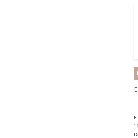
R
1
D