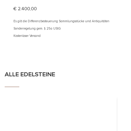
€
2.400,00
€
5.30
Es gilt die Differenzbesteuerung Sammlungsstücke und Antiquitäten
Es gilt d
Sonderregelung gem. § 25a UStG
Sonderre
Kostenloser Versand
Kostenlos
ALLE EDELSTEINE