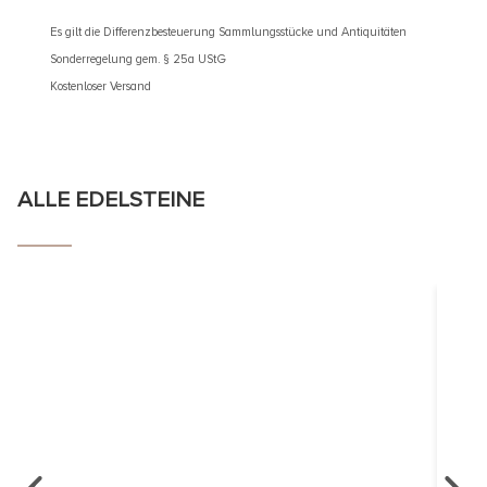
Es gilt die Differenzbesteuerung Sammlungsstücke und Antiquitäten
Es gilt d
Sonderregelung gem. § 25a UStG
Sonderre
Kostenloser Versand
Kostenlos
ALLE EDELSTEINE