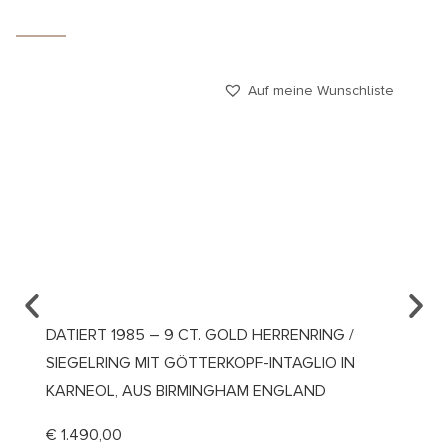
Auf meine Wunschliste
DATIERT 1985 – 9 CT. GOLD HERRENRING /
UM 19
SIEGELRING MIT GÖTTERKOPF-INTAGLIO IN
VERLO
KARNEOL, AUS BIRMINGHAM ENGLAND
ÖSTER
€
1.490,00
€
2.10