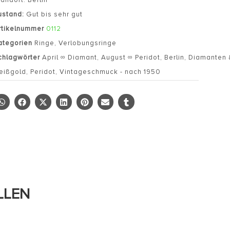
ustand:
Gut bis sehr gut
rtikelnummer
0112
ategorien
Ringe
,
Verlobungsringe
chlagwörter
April ∞ Diamant
,
August ∞ Peridot
,
Berlin
,
Diamanten &
eißgold
,
Peridot
,
Vintageschmuck - nach 1950
LLEN