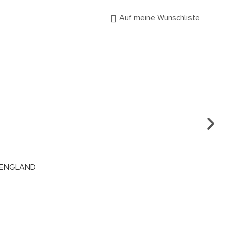
Auf meine Wunschliste
RING
M ENGLAND
UM 
€
3.
Es g
Kost