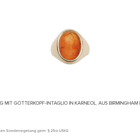
ING MIT GÖTTERKOPF-INTAGLIO IN KARNEOL, AUS BIRMINGHA
äten Sonderregelung gem. § 25a UStG