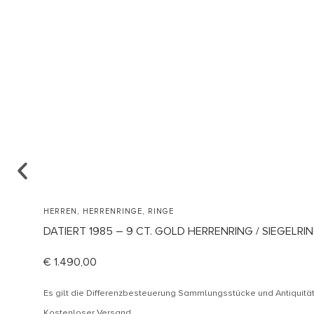
,
,
HERREN
HERRENRINGE
RINGE
DATIERT 1985 – 9 CT. GOLD HERRENRING / SIEGELR
€
1.490,00
Es gilt die Differenzbesteuerung Sammlungsstücke und Antiquit
Kostenloser Versand