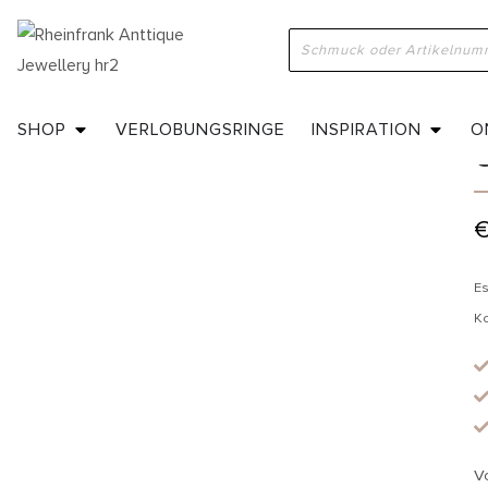
H
SHOP
VERLOBUNGSRINGE
INSPIRATION
O
Es
K
V