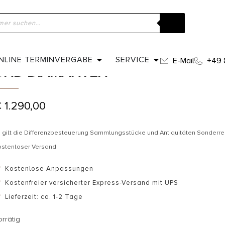
ome
»
Shop
»
Um 1950 – Entourage Ring mit Peridot und Diamant
UM 1950 – ENTOURAGE RING MIT P
NLINE TERMINVERGABE
SERVICE
E-Mail
+49 
UND DIAMANTEN
€
1.290,00
 gilt die Differenzbesteuerung Sammlungsstücke und Antiquitäten Sonderr
ostenloser Versand
Kostenlose Anpassungen
Kostenfreier versicherter Express-Versand mit UPS
Lieferzeit: ca. 1-2 Tage
orrätig