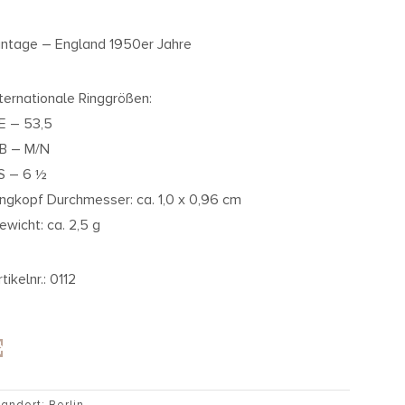
intage – England 1950er Jahre
nternationale Ringgrößen:
E – 53,5
B – M/N
S – 6 ½
ingkopf Durchmesser: ca. 1,0 x 0,96 cm
ewicht: ca. 2,5 g
tikelnr.: 0112
tandort: Berlin