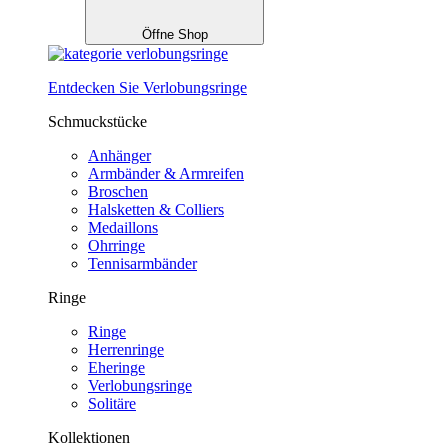
Öffne Shop
Entdecken Sie Verlobungsringe
Schmuckstücke
Anhänger
Armbänder & Armreifen
Broschen
Halsketten & Colliers
Medaillons
Ohrringe
Tennisarmbänder
Ringe
Ringe
Herrenringe
Eheringe
Verlobungsringe
Solitäre
Kollektionen