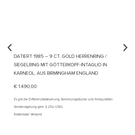
DATIERT 1985 – 9 CT. GOLD HERRENRING /
UM 19
SIEGELRING MIT GÖTTERKOPF-INTAGLIO IN
VERLO
KARNEOL, AUS BIRMINGHAM ENGLAND
ÖSTER
€
1.490,00
€
2.10
Es gilt die Differenzbesteuerung Sammlungsstücke und Antiquitäten
Es gilt d
Sonderregelung gem. § 25a UStG
Sonderre
Kostenloser Versand
Kostenlos