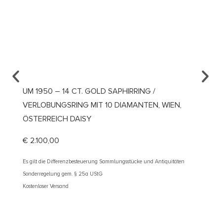
UM 1950 – 14 CT. GOLD SAPHIRRING /
UM 19
VERLOBUNGSRING MIT 10 DIAMANTEN, WIEN,
/ DEU
ÖSTERREICH DAISY
€
4.10
€
2.100,00
Es gilt d
Sonderre
Es gilt die Differenzbesteuerung Sammlungsstücke und Antiquitäten
Kostenlos
Sonderregelung gem. § 25a UStG
Kostenloser Versand