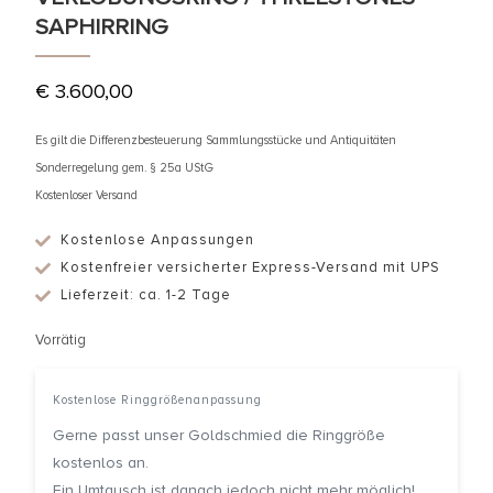
SAPHIRRING
€
3.600,00
Es gilt die Differenzbesteuerung Sammlungsstücke und Antiquitäten
Sonderregelung gem. § 25a UStG
Kostenloser Versand
Kostenlose Anpassungen
Kostenfreier versicherter Express-Versand mit UPS
Lieferzeit: ca. 1-2 Tage
Vorrätig
Kostenlose Ringgrößenanpassung
Gerne passt unser Goldschmied die Ringgröße
kostenlos an.
Ein Umtausch ist danach jedoch nicht mehr möglich!