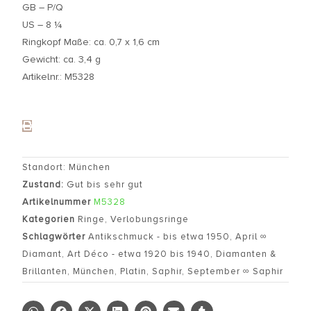
GB – P/Q
US – 8 ¼
Ringkopf Maße: ca. 0,7 x 1,6 cm
Gewicht: ca. 3,4 g
Artikelnr.: M5328
Standort: München
Zustand:
Gut bis sehr gut
Artikelnummer
M5328
Kategorien
Ringe
,
Verlobungsringe
Schlagwörter
Antikschmuck - bis etwa 1950
,
April ∞
Diamant
,
Art Déco - etwa 1920 bis 1940
,
Diamanten &
Brillanten
,
München
,
Platin
,
Saphir
,
September ∞ Saphir