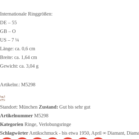
Internationale Ringgrößen:
DE – 55
GB – O
US – 7 ¼
Länge: ca. 0,6 cm
Breite: ca. 1,64 cm
Gewicht: ca. 3,04 g
Artikelnr.: M5298
Standort: München
Zustand:
Gut bis sehr gut
Artikelnummer
M5298
Kategorien
Ringe
,
Verlobungsringe
Schlagwörter
Antikschmuck - bis etwa 1950
,
April ∞ Diamant
,
Diama