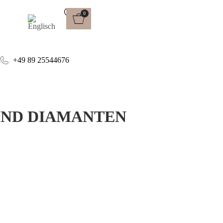
0
l
+49 89 25544676
 UND DIAMANTEN