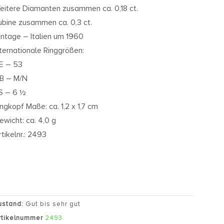
eitere Diamanten zusammen ca. 0,18 ct.
ubine zusammen ca. 0,3 ct.
intage – Italien um 1960
nternationale Ringgrößen:
E – 53
B – M/N
S – 6 ½
ingkopf Maße: ca. 1,2 x 1,7 cm
ewicht: ca. 4,0 g
rtikelnr.: 2493
ustand:
Gut bis sehr gut
rtikelnummer
2493