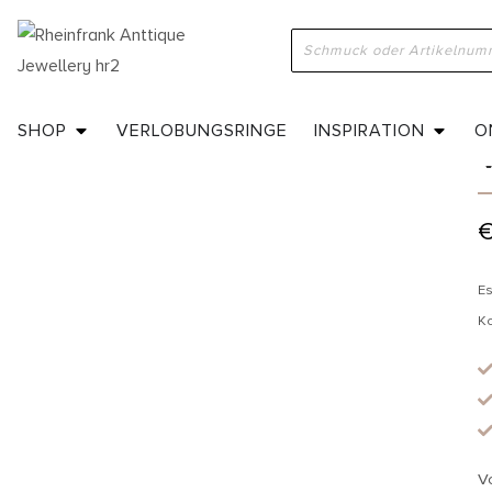
H
SHOP
VERLOBUNGSRINGE
INSPIRATION
O
Es
K
V