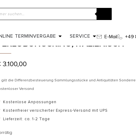
ome
»
Shop
»
Um 1960 – Rubine & Diamanten Verlobungsring, ital
UM 1960 – RUBINE & DIAMANTEN
NLINE TERMINVERGABE
SERVICE
E-Mail
+49 
VERLOBUNGSRING, ITALIENISCH
€
3.100,00
 gilt die Differenzbesteuerung Sammlungsstücke und Antiquitäten Sonderr
ostenloser Versand
Kostenlose Anpassungen
Kostenfreier versicherter Express-Versand mit UPS
Lieferzeit: ca. 1-2 Tage
orrätig