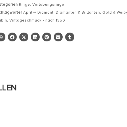
ategorien
Ringe
,
Verlobungsringe
chlagwörter
April ∞ Diamant
,
Diamanten & Brillanten
,
Gold & Weiß
ubin
,
Vintageschmuck - nach 1950
LLEN