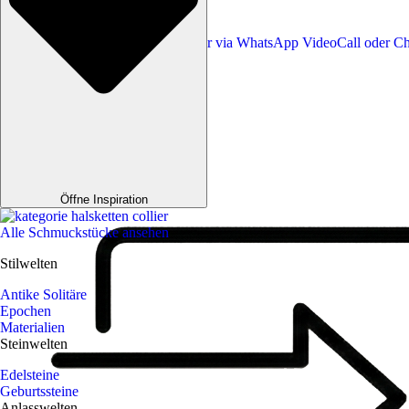
Fragen zum Produkt?
Jetzt direkt mit einem Kundenberater via WhatsApp VideoCall oder Ch
Unsere Versprechen
Öffne Inspiration
Alle Schmuckstücke ansehen
Stilwelten
Antike Solitäre
Epochen
Materialien
Steinwelten
Edelsteine
Geburtssteine
Anlasswelten