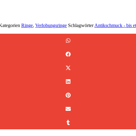
Kategorien
Ringe
,
Verlobungsringe
Schlagwörter
Antikschmuck - bis 