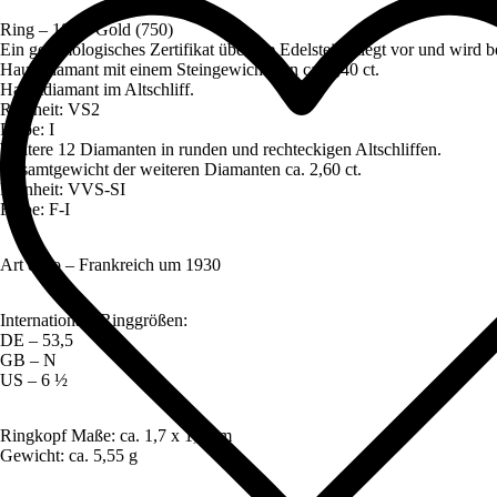
Art
Ring – 18 ct. Gold (750)
déco
Ein gemmologisches Zertifikat über die Edelsteine liegt vor und wird
Ring
Hauptdiamant mit einem Steingewicht von ca. 1,40 ct.
mit
Hauptdiamant im Altschliff.
Diamanten,
Reinheit: VS2
inklusive
Farbe: I
Edelsteingutachten!
Weitere 12 Diamanten in runden und rechteckigen Altschliffen.
Menge
Gesamtgewicht der weiteren Diamanten ca. 2,60 ct.
Reinheit: VVS-SI
Farbe: F-I
Art déco – Frankreich um 1930
Internationale Ringgrößen:
DE – 53,5
GB – N
US – 6 ½
Ringkopf Maße: ca. 1,7 x 1,7 cm
Gewicht: ca. 5,55 g