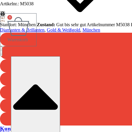
Artikelnr.: M5038
0
Standort: München
Zustand:
Gut bis sehr gut
Artikelnummer
M5038
Diamanten & Brillanten
,
Gold & Weißgold
,
München
Warenkorb
Kundenservice