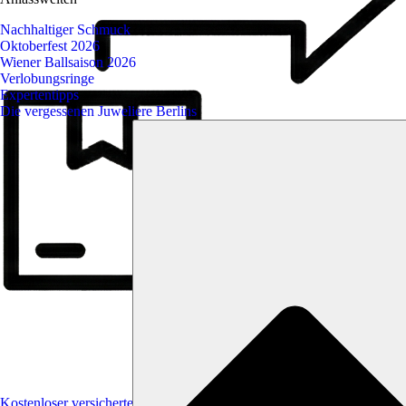
Nachhaltiger Schmuck
Oktoberfest 2026
Wiener Ballsaison 2026
Verlobungsringe
Expertentipps
Die vergessenen Juweliere Berlins
Kostenloser versicherter Express-Versand mit UPS