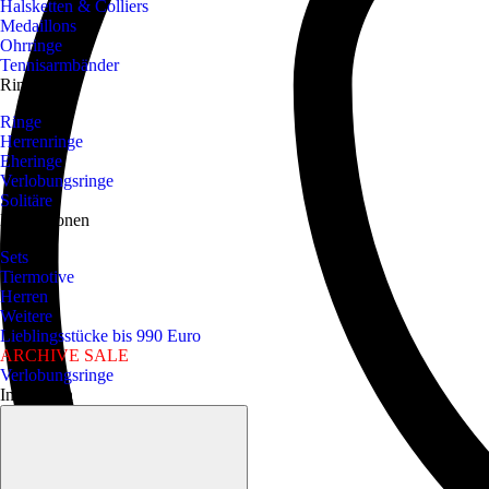
Halsketten & Colliers
Medaillons
Ohrringe
Tennisarmbänder
Ringe
Ringe
Herrenringe
Eheringe
Verlobungsringe
Solitäre
Kollektionen
Sets
Tiermotive
Herren
Weitere
Lieblingsstücke bis 990 Euro
ARCHIVE SALE
Verlobungsringe
Inspiration