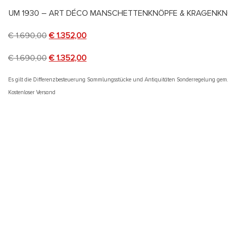
UM 1930 – ART DÉCO MANSCHETTENKNÖPFE & KRAGENKN
€
1.690,00
€
1.352,00
€
1.690,00
€
1.352,00
Es gilt die Differenzbesteuerung Sammlungsstücke und Antiquitäten Sonderregelung gem
Kostenloser Versand