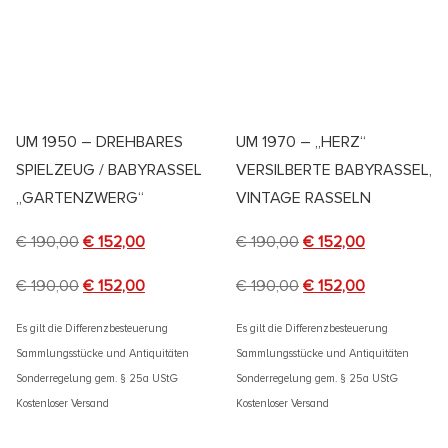
UM 1950 – DREHBARES
UM 1970 – „HERZ“
SPIELZEUG / BABYRASSEL
VERSILBERTE BABYRASSEL,
„GARTENZWERG“
VINTAGE RASSELN
€
190,00
€
152,00
€
190,00
€
152,00
€
190,00
€
152,00
€
190,00
€
152,00
Es gilt die Differenzbesteuerung
Es gilt die Differenzbesteuerung
Sammlungsstücke und Antiquitäten
Sammlungsstücke und Antiquitäten
Sonderregelung gem. § 25a UStG
Sonderregelung gem. § 25a UStG
Kostenloser Versand
Kostenloser Versand