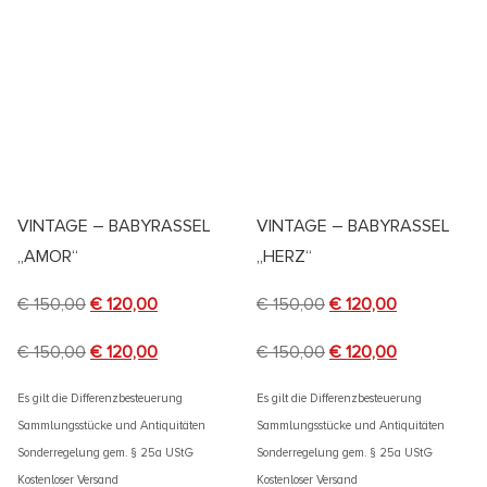
VINTAGE – BABYRASSEL
VINTAGE – BABYRASSEL
„AMOR“
„HERZ“
€
150,00
€
120,00
€
150,00
€
120,00
€
150,00
€
120,00
€
150,00
€
120,00
Es gilt die Differenzbesteuerung
Es gilt die Differenzbesteuerung
Sammlungsstücke und Antiquitäten
Sammlungsstücke und Antiquitäten
Sonderregelung gem. § 25a UStG
Sonderregelung gem. § 25a UStG
Kostenloser Versand
Kostenloser Versand