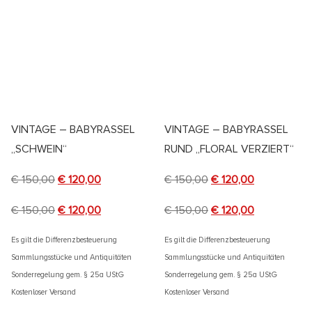
VINTAGE – BABYRASSEL
VINTAGE – BABYRASSEL
„SCHWEIN“
RUND „FLORAL VERZIERT“
€
150,00
€
120,00
€
150,00
€
120,00
€
150,00
€
120,00
€
150,00
€
120,00
Es gilt die Differenzbesteuerung
Es gilt die Differenzbesteuerung
Sammlungsstücke und Antiquitäten
Sammlungsstücke und Antiquitäten
Sonderregelung gem. § 25a UStG
Sonderregelung gem. § 25a UStG
Kostenloser Versand
Kostenloser Versand