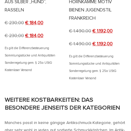
AUS SILBER „HUND“,
HORNKÄMME MOTIV
RASSELN
BIENEN JUGENDSTIL
FRANKREICH
€
230,00
€
184,00
€
1.490,00
€
1.192,00
€
230,00
€
184,00
€
1.490,00
€
1.192,00
Es gilt die Differenzbesteuerung
Sammlungsstücke und Antiquitäten
Es gilt die Differenzbesteuerung
Sonderregelung gem. § 25a UStG
Sammlungsstücke und Antiquitäten
Kostenloser Versand
Sonderregelung gem. § 25a UStG
Kostenloser Versand
WEITERE KOSTBARKEITEN: DAS
BESONDERE JENSEITS DER KATEGORIEN
Manches passt in keine gängige Antikschmuck-Kategorie, gehört
aber sehr wohl in jedes gut sortierte Schmuckkästchen. Im Antik-