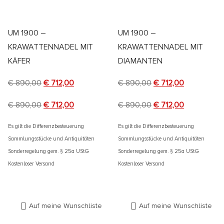
UM 1900 –
UM 1900 –
KRAWATTENNADEL MIT
KRAWATTENNADEL MIT
KÄFER
DIAMANTEN
€
890,00
€
712,00
€
890,00
€
712,00
€
890,00
€
712,00
€
890,00
€
712,00
Es gilt die Differenzbesteuerung
Es gilt die Differenzbesteuerung
Sammlungsstücke und Antiquitäten
Sammlungsstücke und Antiquitäten
Sonderregelung gem. § 25a UStG
Sonderregelung gem. § 25a UStG
Kostenloser Versand
Kostenloser Versand
Auf meine Wunschliste
Auf meine Wunschliste