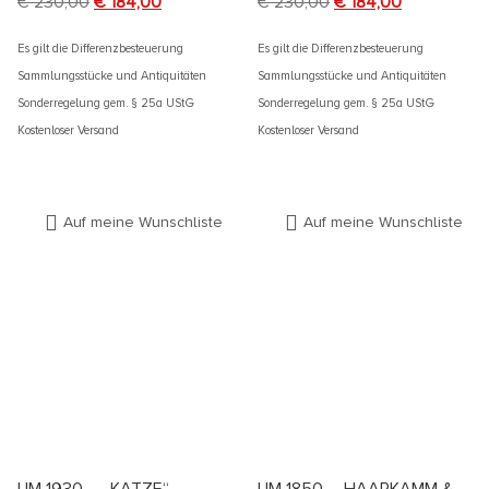
€
230,00
€
184,00
€
230,00
€
184,00
Es gilt die Differenzbesteuerung
Es gilt die Differenzbesteuerung
Sammlungsstücke und Antiquitäten
Sammlungsstücke und Antiquitäten
Sonderregelung gem. § 25a UStG
Sonderregelung gem. § 25a UStG
Kostenloser Versand
Kostenloser Versand
Auf meine Wunschliste
Auf meine Wunschliste
UM 1930 – „KATZE“
UM 1850 – HAARKAMM &