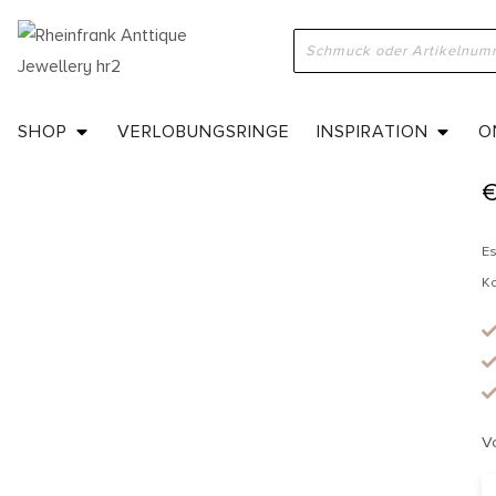
H
SHOP
VERLOBUNGSRINGE
INSPIRATION
O
Es
K
V