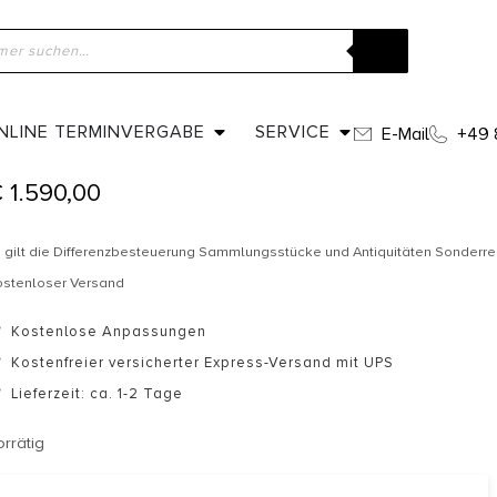
ome
»
Shop
»
Um 1980 – Diamantcluster Ring mit Rubin
UM 1980 – DIAMANTCLUSTER RING 
NLINE TERMINVERGABE
SERVICE
E-Mail
+49 
€
1.590,00
 gilt die Differenzbesteuerung Sammlungsstücke und Antiquitäten Sonderr
ostenloser Versand
Kostenlose Anpassungen
Kostenfreier versicherter Express-Versand mit UPS
Lieferzeit: ca. 1-2 Tage
orrätig