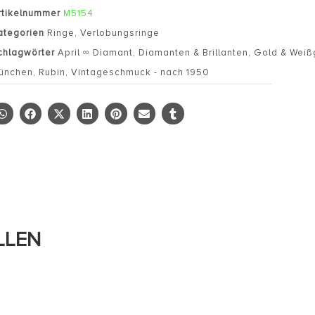
rtikelnummer
M5154
ategorien
Ringe
,
Verlobungsringe
chlagwörter
April ∞ Diamant
,
Diamanten & Brillanten
,
Gold & Weiß
ünchen
,
Rubin
,
Vintageschmuck - nach 1950
LLEN