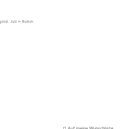
gold
,
Juli ∞ Rubin
,
Auf meine Wunschliste