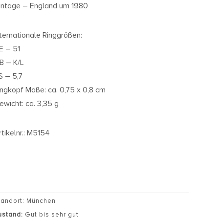
intage – England um 1980
nternationale Ringgrößen:
E – 51
B – K/L
S – 5,7
ingkopf Maße: ca. 0,75 x 0,8 cm
ewicht: ca. 3,35 g
rtikelnr.: M5154
tandort: München
ustand:
Gut bis sehr gut