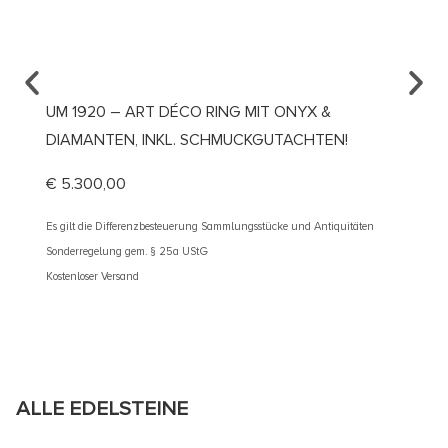
UM 1920 – ART DÉCO RING MIT ONYX &
UM 19
DIAMANTEN, INKL. SCHMUCKGUTACHTEN!
DIAMA
€
5.300,00
€
2.40
Es gilt die Differenzbesteuerung Sammlungsstücke und Antiquitäten
Es gilt d
Sonderregelung gem. § 25a UStG
Sonderre
Kostenloser Versand
Kostenlos
ALLE EDELSTEINE