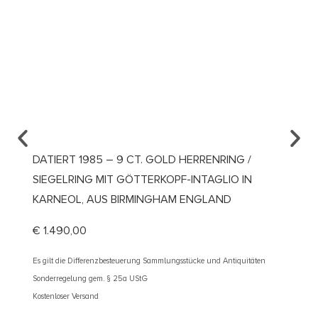
DATIERT 1985 – 9 CT. GOLD HERRENRING /
UM 19
SIEGELRING MIT GÖTTERKOPF-INTAGLIO IN
VERLO
KARNEOL, AUS BIRMINGHAM ENGLAND
ÖSTER
€
1.490,00
€
2.10
Es gilt die Differenzbesteuerung Sammlungsstücke und Antiquitäten
Es gilt d
Sonderregelung gem. § 25a UStG
Sonderre
Kostenloser Versand
Kostenlos