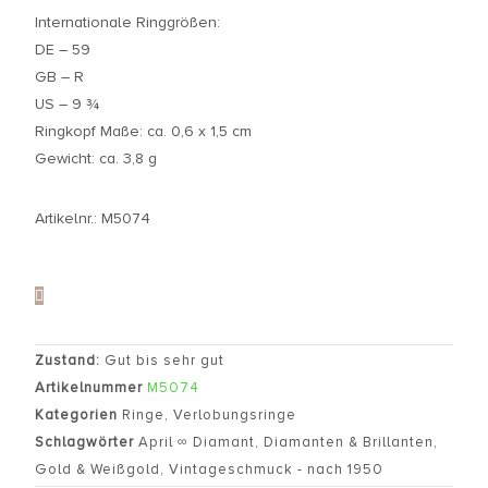
Internationale Ringgrößen:
DE – 59
GB – R
US – 9 ¾
Ringkopf Maße: ca. 0,6 x 1,5 cm
Gewicht: ca. 3,8 g
Artikelnr.: M5074
Zustand:
Gut bis sehr gut
Artikelnummer
M5074
Kategorien
Ringe
,
Verlobungsringe
Schlagwörter
April ∞ Diamant
,
Diamanten & Brillanten
,
Gold & Weißgold
,
Vintageschmuck - nach 1950