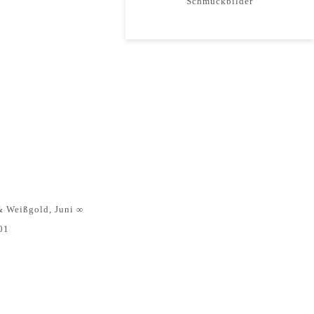
Schmuckbilder
& Weißgold
,
Juni ∞
901