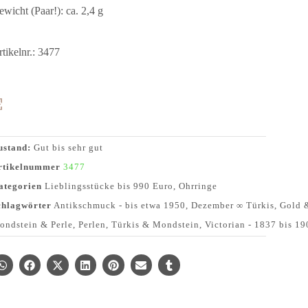
wicht (Paar!): ca. 2,4 g
tikelnr.: 3477
ustand:
Gut bis sehr gut
rtikelnummer
3477
ategorien
Lieblingsstücke bis 990 Euro
,
Ohrringe
chlagwörter
Antikschmuck - bis etwa 1950
,
Dezember ∞ Türkis
,
Gold 
ondstein & Perle
,
Perlen
,
Türkis & Mondstein
,
Victorian - 1837 bis 1