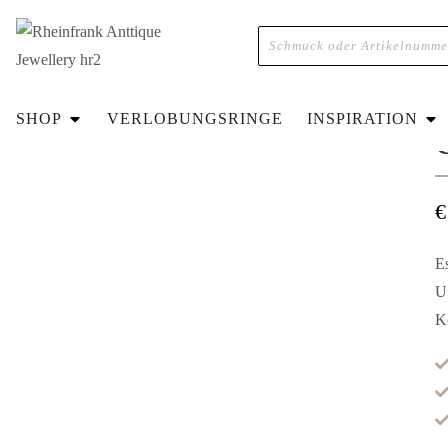
H
SHOP
VERLOBUNGSRINGE
INSPIRATION
€
E
U
K