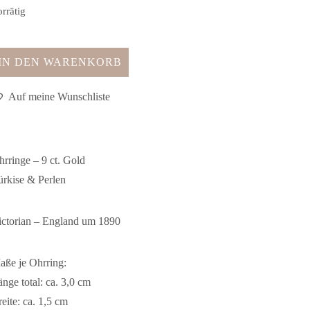
rrätig
IN DEN WARENKORB
Auf meine Wunschliste
hrringe – 9 ct. Gold
ürkise & Perlen
ictorian – England um 1890
aße je Ohrring:
nge total: ca. 3,0 cm
eite: ca. 1,5 cm