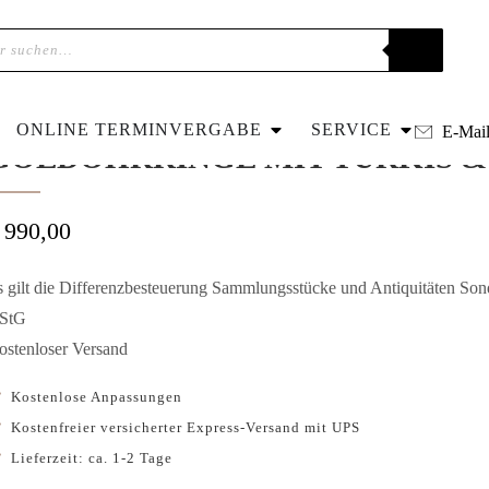
ome
»
Shop
»
Um 1890 – Viktorianische Goldohrringe mit Türkis & Pe
UM 1890 – VIKTORIANISCHE
ONLINE TERMINVERGABE
SERVICE
E-Mai
GOLDOHRRINGE MIT TÜRKIS &
990,00
s gilt die Differenzbesteuerung Sammlungsstücke und Antiquitäten So
StG
ostenloser Versand
Kostenlose Anpassungen
Kostenfreier versicherter Express-Versand mit UPS
Lieferzeit: ca. 1-2 Tage