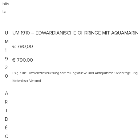
hlis
te
U
UM 1910 – EDWARDIANISCHE OHRRINGE MIT AQUAMARI
M
€
790,00
1
9
€
790,00
2
Es gilt die Differenzbesteuerung Sammlungsstücke und Antiquitäten Sonderregelun
0
Kostenloser Versand
–
A
R
T
D
É
C