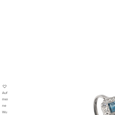
Auf
mei
ne
Wu