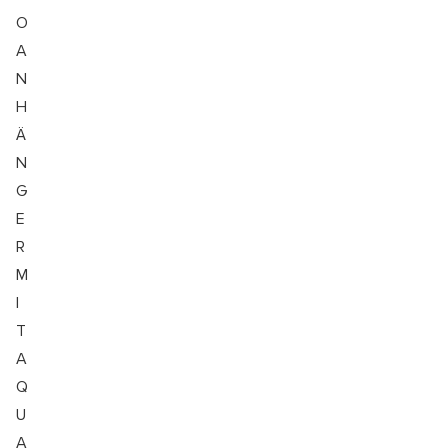
O
A
N
H
Ä
N
G
E
R
M
I
T
A
Q
U
A