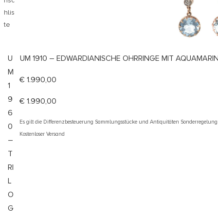
nsc
hlis
te
U
UM 1910 – EDWARDIANISCHE OHRRINGE MIT AQUAMARI
M
€
1.990,00
1
9
€
1.990,00
6
Es gilt die Differenzbesteuerung Sammlungsstücke und Antiquitäten Sonderregelun
0
Kostenloser Versand
–
T
RI
L
O
G