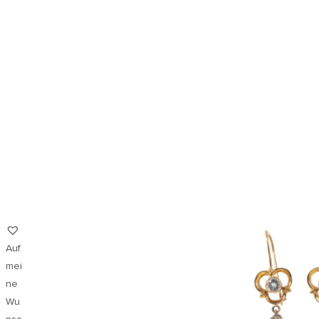
Auf
mei
ne
Wu