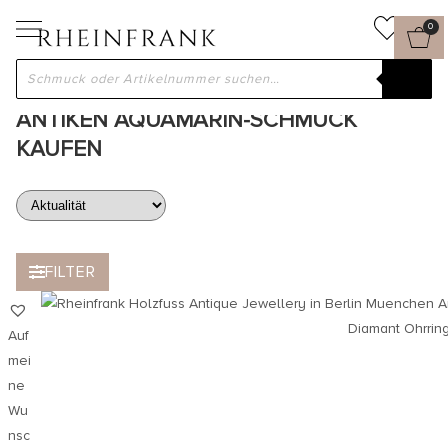
0
ANTIKEN AQUAMARIN-SCHMUCK
KAUFEN
FILTER
Auf
mei
ne
Wu
nsc