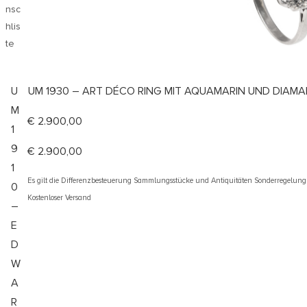
nsc
hlis
te
U
UM 1930 – ART DÉCO RING MIT AQUAMARIN UND DIAM
M
€
2.900,00
1
9
€
2.900,00
1
Es gilt die Differenzbesteuerung Sammlungsstücke und Antiquitäten Sonderregelun
0
Kostenloser Versand
–
E
D
W
A
R