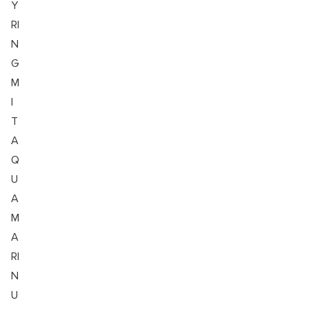
Y
RI
N
G
M
I
T
A
Q
U
A
M
A
RI
N
U