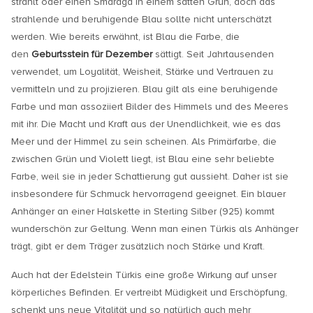
strahlt oder einen Smaragd in einem satten Grün, doch das
strahlende und beruhigende Blau sollte nicht unterschätzt
werden. Wie bereits erwähnt, ist Blau die Farbe, die
den
Geburtsstein für Dezember
sättigt. Seit Jahrtausenden
verwendet, um Loyalität, Weisheit, Stärke und Vertrauen zu
vermitteln und zu projizieren. Blau gilt als eine beruhigende
Farbe und man assoziiert Bilder des Himmels und des Meeres
mit ihr. Die Macht und Kraft aus der Unendlichkeit, wie es das
Meer und der Himmel zu sein scheinen. Als Primärfarbe, die
zwischen Grün und Violett liegt, ist Blau eine sehr beliebte
Farbe, weil sie in jeder Schattierung gut aussieht. Daher ist sie
insbesondere für Schmuck hervorragend geeignet. Ein blauer
Anhänger an einer Halskette in Sterling Silber (925) kommt
wunderschön zur Geltung. Wenn man einen Türkis als Anhänger
trägt, gibt er dem Träger zusätzlich noch Stärke und Kraft.
Auch hat der Edelstein Türkis eine große Wirkung auf unser
körperliches Befinden. Er vertreibt Müdigkeit und Erschöpfung,
schenkt uns neue Vitalität und so natürlich auch mehr