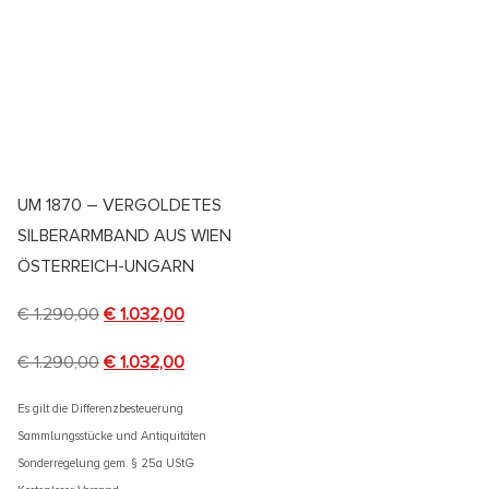
UM 1870 – VERGOLDETES
SILBERARMBAND AUS WIEN
ÖSTERREICH-UNGARN
€
1.290,00
€
1.032,00
€
1.290,00
€
1.032,00
Es gilt die Differenzbesteuerung
Sammlungsstücke und Antiquitäten
Sonderregelung gem. § 25a UStG