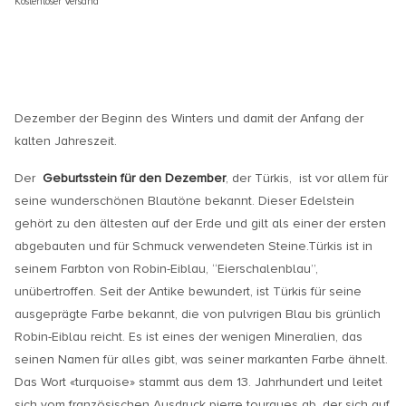
Kostenloser Versand
Dezember der Beginn des Winters und damit der Anfang der
kalten Jahreszeit.
Der
Geburtsstein für den Dezember
, der Türkis, ist vor allem für
seine wunderschönen Blautöne bekannt. Dieser Edelstein
gehört zu den ältesten auf der Erde und gilt als einer der ersten
abgebauten und für Schmuck verwendeten Steine.Türkis ist in
seinem Farbton von Robin-Eiblau, “Eierschalenblau”,
unübertroffen. Seit der Antike bewundert, ist Türkis für seine
ausgeprägte Farbe bekannt, die von pulvrigen Blau bis grünlich
Robin-Eiblau reicht. Es ist eines der wenigen Mineralien, das
seinen Namen für alles gibt, was seiner markanten Farbe ähnelt.
Das Wort «turquoise» stammt aus dem 13. Jahrhundert und leitet
sich vom französischen Ausdruck pierre tourques ab, der sich auf