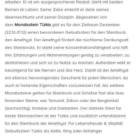
arbeiten. Er ist ein ausgesprochener Realist, steht mit beiden
Beinen im Leben. Seine Ziele erreicht er dank seines
Ideenreichtums und seiner Disziplin. Abgesehen von
dem
Monatsstein Türkis
gibt es für den Zeitraum Dezember
(22.12-31.12) einen besonderen Geburtsstein für den Steinbock,
den Amethyst. Der Amethyst fördert die nüchterne Denkungsart
des Steinbocks. Er stärkt seine Konzentrationsfähigkeit und hilft
ihm, Erfahrungen und Wahrnehmungen geistig zu verarbeiten, zu
abstrahieren und sich so zu Nutze zu machen. Außerdem wirkt er
beruhigend für die Nerven und das Herz. Damit ist der Amethyst
ein ebenso hervorragendes Geschenk für jeden Menschen, da
auch er heilende Eigenschaften vorzuweisen hat. Als weitere
Monatssteine gelten für Steinbock und Schütze fast alle blau
tönenden Steine, wie Tansanit, Zirkon oder der Bergkristall
(durchsichtig), Kristalle und Diamanten. Der stärkste Stein für
beide Sternzeichen ist der Türkis und zusätzlich unterstützend
für den Steinbock der Amethyst. Für Lebensfreude & Vitalität:
Geburtsstein Türkis als Kette, Ring oder Anhänger