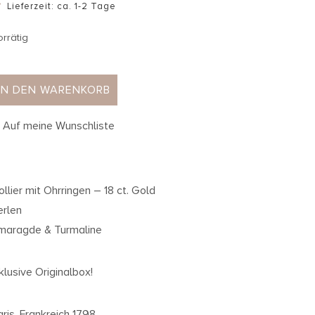
Lieferzeit: ca. 1-2 Tage
orrätig
IN DEN WARENKORB
Auf meine Wunschliste
ollier mit Ohrringen – 18 ct. Gold
erlen
maragde & Turmaline
nklusive Originalbox!
aris, Frankreich 1798