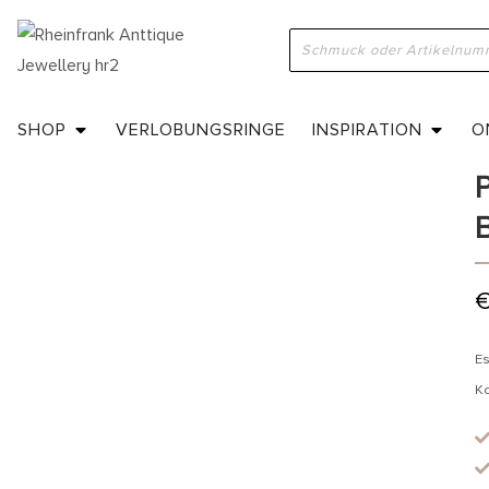
H
a
SHOP
VERLOBUNGSRINGE
INSPIRATION
O
Es
K