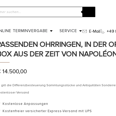
ome
»
Shop
»
Datiert 1798 – Goldcollier mit passenden Ohrringen,
us der Zeit von Napoléon I.
NLINE TERMINVERGABE
SERVICE
E-Mail
+49 
DATIERT 1798 – GOLDCOLLIER MIT
PASSENDEN OHRRINGEN, IN DER O
BOX AUS DER ZEIT VON NAPOLÉON 
€
14.500,00
 gilt die Differenzbesteuerung Sammlungsstücke und Antiquitäten Sonderr
ostenloser Versand
Kostenlose Anpassungen
Kostenfreier versicherter Express-Versand mit UPS