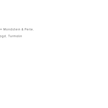
 ∞ Mondstein & Perle
,
agd
,
Turmalin