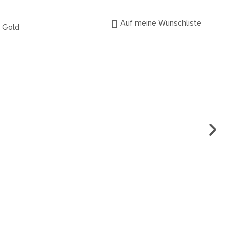
Auf meine Wunschliste
HALS
UM 
€
1.
Es g