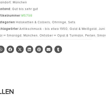
tandort: München
ustand:
Gut bis sehr gut
rtikelnummer
M5798
ategorien
Halsketten & Colliers
,
Ohrringe
,
Sets
chlagwörter
Antikschmuck - bis etwa 1950
,
Gold & Weißgold
,
Juni
ai ∞ Smaragd
,
München
,
Oktober ∞ Opal & Turmalin
,
Perlen
,
Smar
LLEN