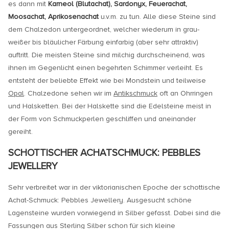
es dann mit
Karneol (Blutachat), Sardonyx, Feuerachat,
Moosachat, Aprikosenachat
u.v.m. zu tun. Alle diese Steine sind
dem Chalzedon untergeordnet, welcher wiederum in grau-
weißer bis bläulicher Färbung einfarbig (aber sehr attraktiv)
auftritt. Die meisten Steine sind milchig durchscheinend, was
ihnen im Gegenlicht einen begehrten Schimmer verleiht. Es
entsteht der beliebte Effekt wie bei Mondstein und teilweise
Opal
. Chalzedone sehen wir im
Antikschmuck
oft an Ohrringen
und Halsketten. Bei der Halskette sind die Edelsteine meist in
der Form von Schmuckperlen geschliffen und aneinander
gereiht.
SCHOTTISCHER ACHATSCHMUCK: PEBBLES
JEWELLERY
Sehr verbreitet war in der viktorianischen Epoche der schottische
Achat-Schmuck: Pebbles Jewellery. Ausgesucht schöne
Lagensteine wurden vorwiegend in Silber gefasst. Dabei sind die
Fassungen aus Sterling Silber schon für sich kleine