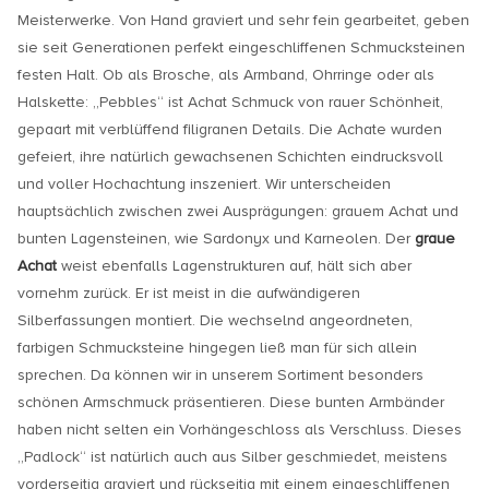
Meisterwerke. Von Hand graviert und sehr fein gearbeitet, geben
sie seit Generationen perfekt eingeschliffenen Schmucksteinen
festen Halt. Ob als Brosche, als Armband, Ohrringe oder als
Halskette: „Pebbles“ ist Achat Schmuck von rauer Schönheit,
gepaart mit verblüffend filigranen Details. Die Achate wurden
gefeiert, ihre natürlich gewachsenen Schichten eindrucksvoll
und voller Hochachtung inszeniert. Wir unterscheiden
hauptsächlich zwischen zwei Ausprägungen: grauem Achat und
bunten Lagensteinen, wie Sardonyx und Karneolen. Der
graue
Achat
weist ebenfalls Lagenstrukturen auf, hält sich aber
vornehm zurück. Er ist meist in die aufwändigeren
Silberfassungen montiert. Die wechselnd angeordneten,
farbigen Schmucksteine hingegen ließ man für sich allein
sprechen. Da können wir in unserem Sortiment besonders
schönen Armschmuck präsentieren. Diese bunten Armbänder
haben nicht selten ein Vorhängeschloss als Verschluss. Dieses
„Padlock“ ist natürlich auch aus Silber geschmiedet, meistens
vorderseitig graviert und rückseitig mit einem eingeschliffenen