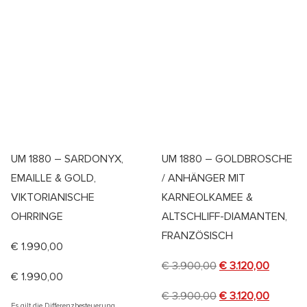
UM 1880 – SARDONYX,
UM 1880 – GOLDBROSCHE
EMAILLE & GOLD,
/ ANHÄNGER MIT
VIKTORIANISCHE
KARNEOLKAMEE &
OHRRINGE
ALTSCHLIFF-DIAMANTEN,
FRANZÖSISCH
€
1.990,00
€
3.900,00
€
3.120,00
€
1.990,00
€
3.900,00
€
3.120,00
Es gilt die Differenzbesteuerung