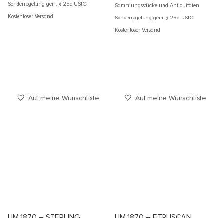
Sonderregelung gem. § 25a UStG
Sammlungsstücke und Antiquitäten
Kostenloser Versand
Sonderregelung gem. § 25a UStG
Kostenloser Versand
Auf meine Wunschliste
Auf meine Wunschliste
UM 1870 – STERLING
UM 1870 – ETRUSCAN