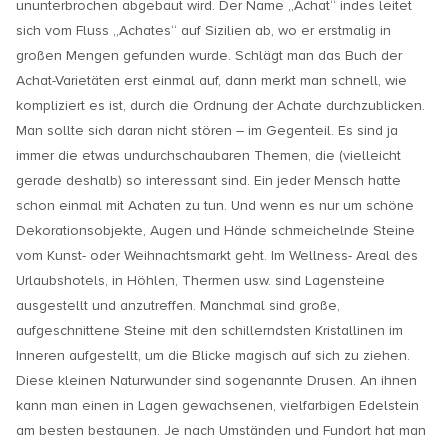
ununterbrochen abgebaut wird. Der Name „Achat“ indes leitet
sich vom Fluss „Achates“ auf Sizilien ab, wo er erstmalig in
großen Mengen gefunden wurde. Schlägt man das Buch der
Achat-Varietäten erst einmal auf, dann merkt man schnell, wie
kompliziert es ist, durch die Ordnung der Achate durchzublicken.
Man sollte sich daran nicht stören – im Gegenteil. Es sind ja
immer die etwas undurchschaubaren Themen, die (vielleicht
gerade deshalb) so interessant sind. Ein jeder Mensch hatte
schon einmal mit Achaten zu tun. Und wenn es nur um schöne
Dekorationsobjekte, Augen und Hände schmeichelnde Steine
vom Kunst- oder Weihnachtsmarkt geht. Im Wellness- Areal des
Urlaubshotels, in Höhlen, Thermen usw. sind Lagensteine
ausgestellt und anzutreffen. Manchmal sind große,
aufgeschnittene Steine mit den schillerndsten Kristallinen im
Inneren aufgestellt, um die Blicke magisch auf sich zu ziehen.
Diese kleinen Naturwunder sind sogenannte Drusen. An ihnen
kann man einen in Lagen gewachsenen, vielfarbigen Edelstein
am besten bestaunen. Je nach Umständen und Fundort hat man