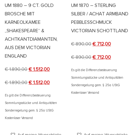
UM 1880 – 9 CT. GOLD
UM 1870 – STERLING
BROSCHE MIT
SILBER / ACHAT ARMBAND
KARNEOLKAMEE
PEBBLESSCHMUCK
„SHAKESPEARE“ &
VICTORIAN SCHOTTLAND
ACHTKANTDIAMANTEN,
€
890,00
€
712,00
AUS DEM VICTORIAN
ENGLAND
€
890,00
€
712,00
€
1.890,00
€
1.512,00
Es gilt die Differenzbesteuerung
Sammlungsstücke und Antiquitäten
€
1.890,00
€
1.512,00
Sonderregelung gem. § 25a UStG
Kostenloser Versand
Es gilt die Differenzbesteuerung
Sammlungsstücke und Antiquitäten
Sonderregelung gem. § 25a UStG
Kostenloser Versand
Auf meine Wunschliste
Auf meine Wunschliste