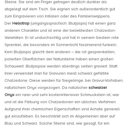
Steine. Sie sind am Finger getragen deutlich dunkler als
abgelegt auf dem Tisch. Sie eignen sich außerordentlich gut
zum Eingravieren von Initialen oder des Familienwappens.
Der
Heliotrop
(umgangssprachlich: Blutjaspis) hat einen ganz
anderen Charakter und ist eine der beliebtesten Chalzedon-
Varietäten. Er ist undurchsichtig und hat in seinem Gestein rote
Sprenkel, die besonders im Sonnenlicht faszinierend funkeln.
Kein Blutjaspis gleicht dem anderen – die rot gesprenkelten,
polierten Oberflächen der Natursteine haben einen großen
Schauwert. Blutjaspise werden allerdings selten graviert. Statt
ihrer verwendet man für Gravuren meist schwarz gefärbte
Chalzedone. Diese werden für Siegelringe, bei Gravur-Vorhaben,
natürlichem Onyx vorgezogen. Da natürlicher
schwarzer
Onyx
ein rarer und sehr kostenintensiver Schmuckstein ist, war
und ist die Färbung von Chalzedonen ein übliches Verfahren.
Aufgrund ihrer chemischen Eigenschaften sind Achate generell
gut einzufärben. Es beschränkt sich im Allgemeinen aber auf
Blau und Schwarz. Solche Steine sind, wie gesagt, für ein