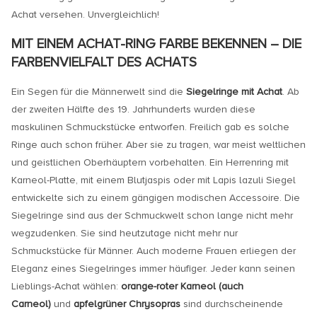
Achat versehen. Unvergleichlich!
MIT EINEM ACHAT-RING FARBE BEKENNEN – DIE
FARBENVIELFALT DES ACHATS
Ein Segen für die Männerwelt sind die
Siegelringe mit Achat
. Ab
der zweiten Hälfte des 19. Jahrhunderts wurden diese
maskulinen Schmuckstücke entworfen. Freilich gab es solche
Ringe auch schon früher. Aber sie zu tragen, war meist weltlichen
und geistlichen Oberhäuptern vorbehalten. Ein Herrenring mit
Karneol-Platte, mit einem Blutjaspis oder mit Lapis lazuli Siegel
entwickelte sich zu einem gängigen modischen Accessoire. Die
Siegelringe sind aus der Schmuckwelt schon lange nicht mehr
wegzudenken. Sie sind heutzutage nicht mehr nur
Schmuckstücke für Männer. Auch moderne Frauen erliegen der
Eleganz eines Siegelringes immer häufiger. Jeder kann seinen
Lieblings-Achat wählen:
orange-roter Karneol (auch
Carneol)
und
apfelgrüner Chrysopras
sind durchscheinende