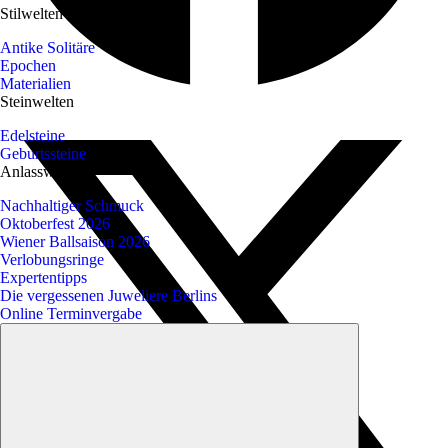
Stilwelten
Antike Solitäre
Epochen
Materialien
Steinwelten
Edelsteine
Geburtssteine
Anlasswelten
Nachhaltiger Schmuck
Oktoberfest 2026
Wiener Ballsaison 2026
Verlobungsringe
Expertentipps
Die vergessenen Juweliere Berlins
Online Terminvergabe