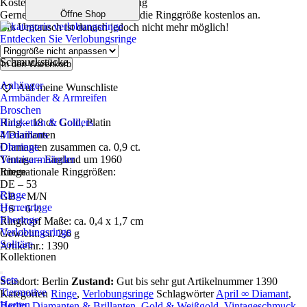
Kostenlose Ringgrößenanpassung
Öffne Shop
Gerne passt unser Goldschmied die Ringgröße kostenlos an.
Ein Umtausch ist danach jedoch nicht mehr möglich!
Entdecken Sie Verlobungsringe
Schmuckstücke
Um
In den Warenkorb
1960
Anhänger
Auf meine Wunschliste
-
Armbänder & Armreifen
Vintage-
Broschen
Diamantring
Halsketten & Colliers
Ring – 18 ct. Gold, Platin
/
Medaillons
4 Diamanten
Verlobungsring
Ohrringe
Diamanten zusammen ca. 0,9 ct.
Menge
Tennisarmbänder
Vintage – England um 1960
Ringe
Internationale Ringgrößen:
DE – 53
Ringe
GB – M/N
Herrenringe
US – 6 ½
Eheringe
Ringkopf Maße: ca. 0,4 x 1,7 cm
Verlobungsringe
Gewicht: ca. 2,6 g
Solitäre
Artikelnr.: 1390
Kollektionen
Sets
Standort: Berlin
Zustand:
Gut bis sehr gut
Artikelnummer
1390
Tiermotive
Kategorien
Ringe
,
Verlobungsringe
Schlagwörter
April ∞ Diamant
,
Herren
Berlin
,
Diamanten & Brillanten
,
Gold & Weißgold
,
Vintageschmuck -