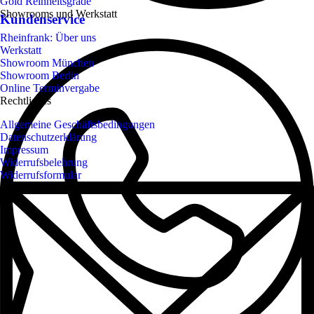
Gold Reinheitsgrade
Showrooms und Werkstatt
Kundenservice
Rheinfrank: Über uns
Werkstatt
Showroom München
Showroom Berlin
Online Terminvergabe
Rechtliches
Allgemeine Geschäftsbedingungen
Datenschutzerklärung
Impressum
Widerrufsbelehrung
Widerrufsformular