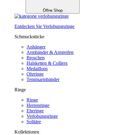
Öffne Shop
Entdecken Sie Verlobungsringe
Schmuckstücke
Anhänger
Armbänder & Armreifen
Broschen
Halsketten & Colliers
Medaillons
Ohrringe
Tennisarmbänder
Ringe
Ringe
Herrenringe
Eheringe
Verlobungsringe
Solitäre
Kollektionen