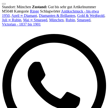
Standort: München
Zustand:
Gut bis sehr gut
Artikelnummer
M5048
Kategorie
Ringe
Schlagwörter
Antikschmuck - bis etwa
1950
,
April ∞ Diamant
,
Diamanten & Brillanten
,
Gold & Weißgold
,
Juli ∞ Rubin
,
Mai ∞ Smaragd
,
München
,
Rubin
,
Smaragd
,
Victorian - 1837 bis 1901