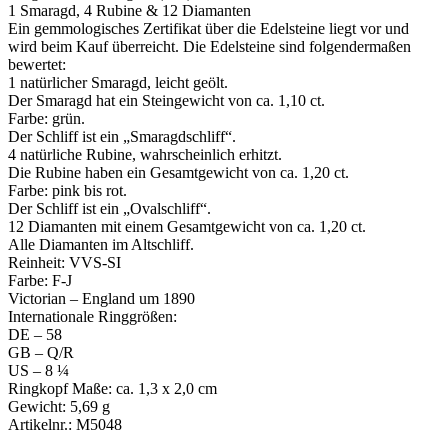
1 Smaragd, 4 Rubine & 12 Diamanten
Ein gemmologisches Zertifikat über die Edelsteine liegt vor und
wird beim Kauf überreicht. Die Edelsteine sind folgendermaßen
bewertet:
1 natürlicher Smaragd, leicht geölt.
Der Smaragd hat ein Steingewicht von ca. 1,10 ct.
Farbe: grün.
Der Schliff ist ein „Smaragdschliff“.
4 natürliche Rubine, wahrscheinlich erhitzt.
Die Rubine haben ein Gesamtgewicht von ca. 1,20 ct.
Farbe: pink bis rot.
Der Schliff ist ein „Ovalschliff“.
12 Diamanten mit einem Gesamtgewicht von ca. 1,20 ct.
Alle Diamanten im Altschliff.
Reinheit: VVS-SI
Farbe: F-J
Victorian – England um 1890
Internationale Ringgrößen:
DE – 58
GB – Q/R
US – 8 ¼
Ringkopf Maße: ca. 1,3 x 2,0 cm
Gewicht: 5,69 g
Artikelnr.: M5048