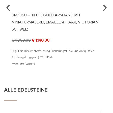
UM 1850 – 18 CT. GOLD ARMBAND MIT
UM 18
MINIATURMALEREI, EMAILLE & HAAR, VICTORIAN
EMAIL
SCHWEIZ
€
4.90
€
1.900,00
€
1.140,00
Es gilt d
Sonderre
Es gilt die Differenzbesteuerung Sammlungsstücke und Antiquitäten
Kostenlos
Sonderregelung gem. § 25a UStG
Kostenloser Versand
ALLE EDELSTEINE