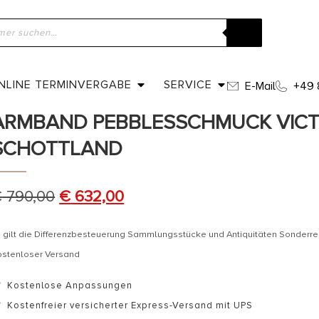
ome
»
Shop
»
Um 1870 – Sterling Silber / Achate Armband Pebbl
chottland
NLINE TERMINVERGABE
SERVICE
E-Mail
+49 
UM 1870 – STERLING SILBER / ACH
ARMBAND PEBBLESSCHMUCK VICT
SCHOTTLAND
€
790,00
€
632,00
 gilt die Differenzbesteuerung Sammlungsstücke und Antiquitäten Sonderr
ostenloser Versand
Kostenlose Anpassungen
Kostenfreier versicherter Express-Versand mit UPS