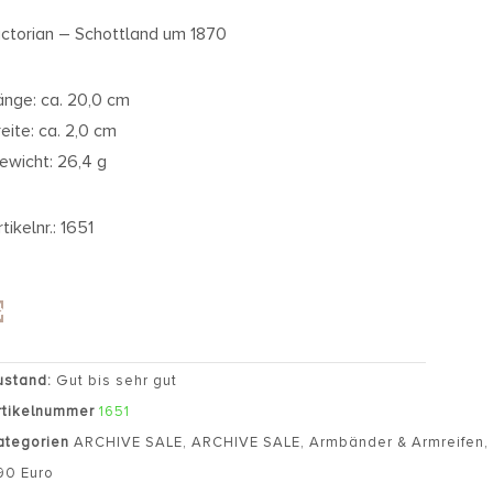
ictorian – Schottland um 1870
änge: ca. 20,0 cm
reite: ca. 2,0 cm
ewicht: 26,4 g
tikelnr.: 1651
ustand:
Gut bis sehr gut
rtikelnummer
1651
ategorien
ARCHIVE SALE
,
ARCHIVE SALE
,
Armbänder & Armreifen
90 Euro