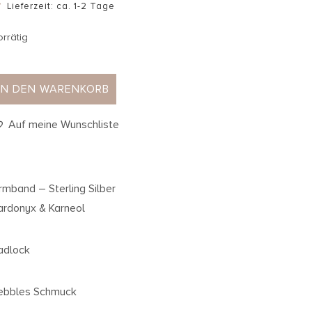
Lieferzeit: ca. 1-2 Tage
orrätig
IN DEN WARENKORB
Auf meine Wunschliste
rmband – Sterling Silber
ardonyx & Karneol
adlock
ebbles Schmuck