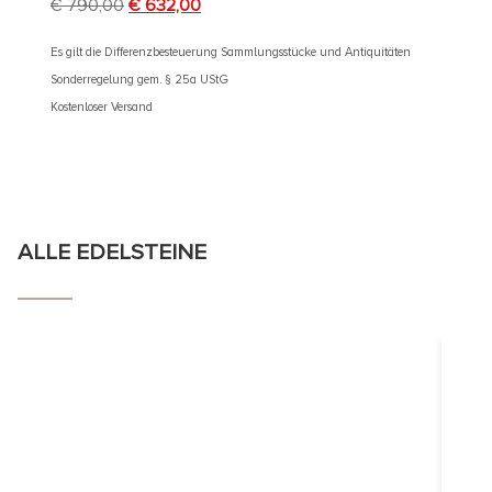
€
790,00
€
632,00
€
1.90
Es gilt die Differenzbesteuerung Sammlungsstücke und Antiquitäten
Sonderregelung gem. § 25a UStG
Es gilt d
Kostenloser Versand
Sonderre
Kostenlos
ALLE EDELSTEINE