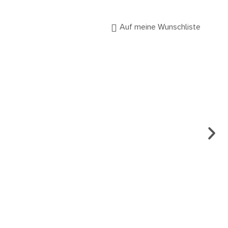
Auf meine Wunschliste
OHR
UM 
€
1.
Es g