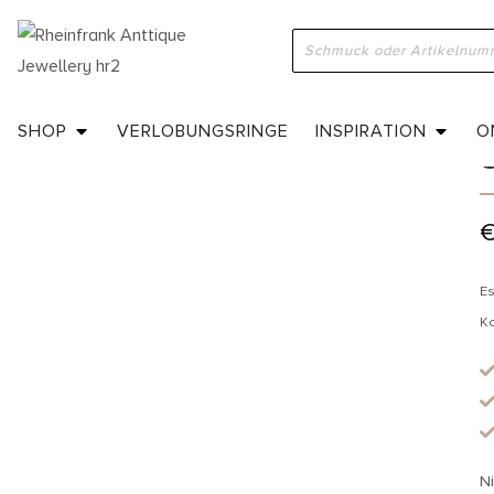
H
SHOP
VERLOBUNGSRINGE
INSPIRATION
O
Es
K
Ni