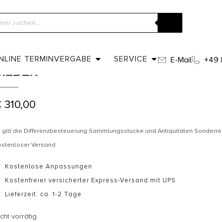
ome
»
Shop
»
Um 1880 – Viktorianische Ohrringe in Silber
UM 1880 – VIKTORIANISCHE OHRRI
NLINE TERMINVERGABE
SERVICE
E-Mail
+49 
SILBER
€
310,00
 gilt die Differenzbesteuerung Sammlungsstücke und Antiquitäten Sonderr
ostenloser Versand
Kostenlose Anpassungen
Kostenfreier versicherter Express-Versand mit UPS
Lieferzeit: ca. 1-2 Tage
cht vorrätig