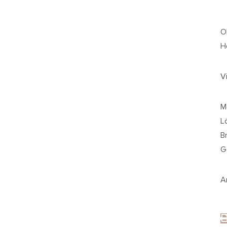
O
H
V
M
L
Br
G
Ar