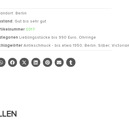
tandort: Berlin
ustand:
Gut bis sehr gut
rtikelnummer
0317
ategorien
Lieblingsstücke bis 990 Euro
,
Ohrringe
chlagwörter
Antikschmuck - bis etwa 1950
,
Berlin
,
Silber
,
Victorian
LLEN