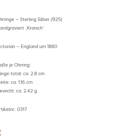
hrringe – Sterling Silber (925)
andgraviert „Kranich“
ictorian – England um 1880
aße je Ohrring:
änge total: ca. 2,8 cm
eite: ca. 1,16 cm
ewicht: ca. 2,42 g
tikelnr.: 0317