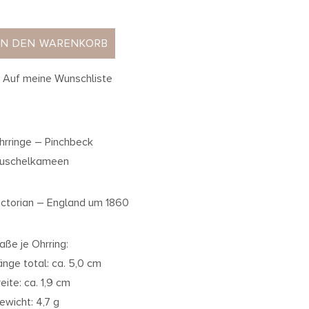
IN DEN WARENKORB
Auf meine Wunschliste
hrringe – Pinchbeck
uschelkameen
ictorian – England um 1860
aße je Ohrring:
änge total: ca. 5,0 cm
eite: ca. 1,9 cm
ewicht: 4,7 g