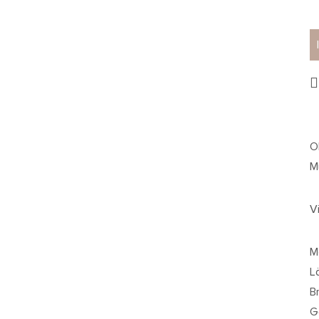
O
M
V
M
L
Br
G