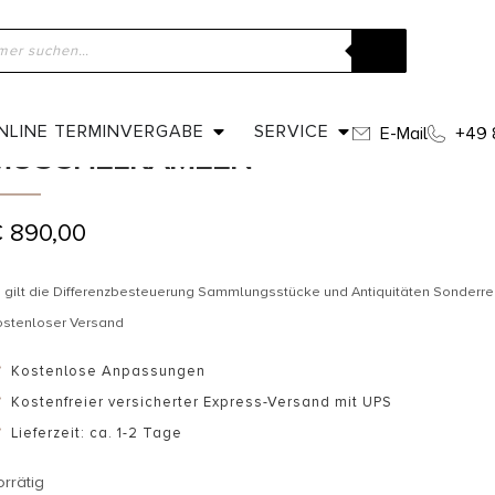
ome
»
Shop
»
Um 1860 – Pinchbeck Ohrringe mit Muschelkameen
UM 1860 – PINCHBECK OHRRINGE M
NLINE TERMINVERGABE
SERVICE
E-Mail
+49 
MUSCHELKAMEEN
€
890,00
 gilt die Differenzbesteuerung Sammlungsstücke und Antiquitäten Sonderr
ostenloser Versand
Kostenlose Anpassungen
Kostenfreier versicherter Express-Versand mit UPS
Lieferzeit: ca. 1-2 Tage
orrätig