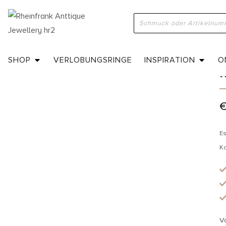
H
SHOP
VERLOBUNGSRINGE
INSPIRATION
O
Es
K
V