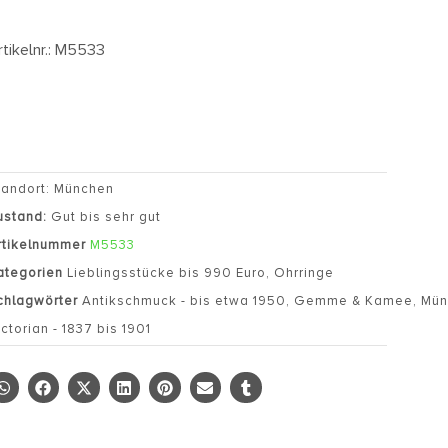
rtikelnr.: M5533
tandort: München
ustand:
Gut bis sehr gut
rtikelnummer
M5533
ategorien
Lieblingsstücke bis 990 Euro
,
Ohrringe
chlagwörter
Antikschmuck - bis etwa 1950
,
Gemme & Kamee
,
Mün
ictorian - 1837 bis 1901