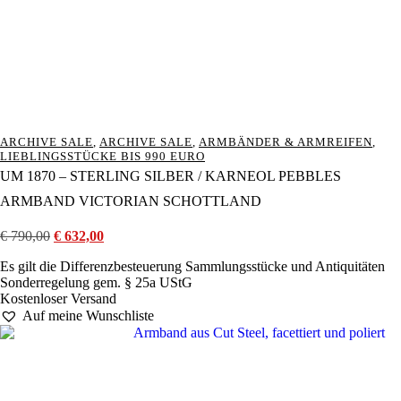
ARCHIVE SALE
,
ARCHIVE SALE
,
ARMBÄNDER & ARMREIFEN
,
LIEBLINGSSTÜCKE BIS 990 EURO
UM 1870 – STERLING SILBER / KARNEOL PEBBLES
ARMBAND VICTORIAN SCHOTTLAND
€
790,00
Ursprünglicher
€
632,00
Aktueller
Preis
Preis
Es gilt die Differenzbesteuerung Sammlungsstücke und Antiquitäten
war:
ist:
Sonderregelung gem. § 25a UStG
€ 790,00
€ 632,00.
Kostenloser Versand
Auf meine Wunschliste