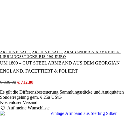
ARCHIVE SALE
,
ARCHIVE SALE
,
ARMBÄNDER & ARMREIFEN
,
LIEBLINGSSTÜCKE BIS 990 EURO
UM 1800 – CUT STEEL ARMBAND AUS DEM GEORGIAN
ENGLAND, FACETTIERT & POLIERT
€
890,00
Ursprünglicher
€
712,00
Aktueller
Preis
Preis
Es gilt die Differenzbesteuerung Sammlungsstücke und Antiquitäten
war:
ist:
Sonderregelung gem. § 25a UStG
€ 890,00
€ 712,00.
Kostenloser Versand
Auf meine Wunschliste