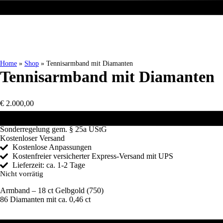
Zum
Inhalt
springen
Home
»
Shop
»
Tennisarmband mit Diamanten
Tennisarmband mit Diamanten
€
2.000,00
Es gilt die Differenzbesteuerung Sammlungsstücke und Antiquitäten
Sonderregelung gem. § 25a UStG
Kostenloser Versand
Kostenlose Anpassungen
Kostenfreier versicherter Express-Versand mit UPS
Lieferzeit: ca. 1-2 Tage
Nicht vorrätig
Armband – 18 ct Gelbgold (750)
86 Diamanten mit ca. 0,46 ct