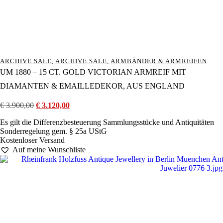
ARCHIVE SALE
,
ARCHIVE SALE
,
ARMBÄNDER & ARMREIFEN
UM 1880 – 15 CT. GOLD VICTORIAN ARMREIF MIT
DIAMANTEN & EMAILLEDEKOR, AUS ENGLAND
€
3.900,00
Ursprünglicher
€
3.120,00
Aktueller
Preis
Preis
Es gilt die Differenzbesteuerung Sammlungsstücke und Antiquitäten
war:
ist:
Sonderregelung gem. § 25a UStG
€ 3.900,00
€ 3.120,00.
Kostenloser Versand
Auf meine Wunschliste