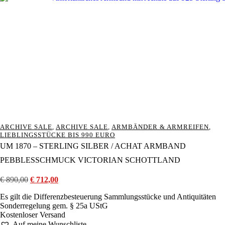
ARCHIVE SALE
,
ARCHIVE SALE
,
ARMBÄNDER & ARMREIFEN
,
LIEBLINGSSTÜCKE BIS 990 EURO
UM 1870 – STERLING SILBER / ACHAT ARMBAND
PEBBLESSCHMUCK VICTORIAN SCHOTTLAND
€
890,00
Ursprünglicher
€
712,00
Aktueller
Preis
Preis
Es gilt die Differenzbesteuerung Sammlungsstücke und Antiquitäten
war:
ist:
Sonderregelung gem. § 25a UStG
€ 890,00
€ 712,00.
Kostenloser Versand
Auf meine Wunschliste