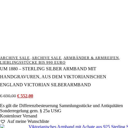
ARCHIVE SALE
,
ARCHIVE SALE
,
ARMBÄNDER & ARMREIFEN
,
LIEBLINGSSTÜCKE BIS 990 EURO
UM 1880 – STERLING SILBER ARMBAND MIT
HANDGRAVUREN, AUS DEM VIKTORIANISCHEN
ENGLAND VICTORIAN SILBERARMBAND
€
690,00
Ursprünglicher
€
552,00
Aktueller
Preis
Preis
Es gilt die Differenzbesteuerung Sammlungsstücke und Antiquitäten
war:
ist:
Sonderregelung gem. § 25a UStG
€ 690,00
€ 552,00.
Kostenloser Versand
Auf meine Wunschliste