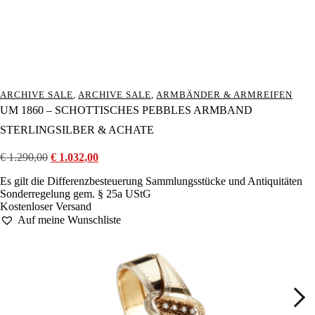
ARCHIVE SALE
,
ARCHIVE SALE
,
ARMBÄNDER & ARMREIFEN
UM 1860 – SCHOTTISCHES PEBBLES ARMBAND
STERLINGSILBER & ACHATE
€
1.290,00
Ursprünglicher
€
1.032,00
Aktueller
Preis
Preis
Es gilt die Differenzbesteuerung Sammlungsstücke und Antiquitäten
war:
ist:
Sonderregelung gem. § 25a UStG
€ 1.290,00
€ 1.032,00.
Kostenloser Versand
Auf meine Wunschliste