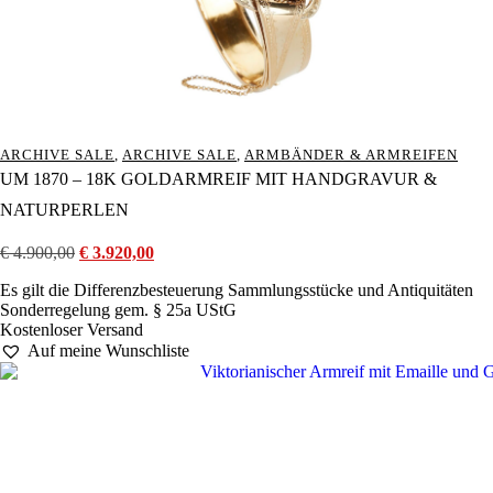
ARCHIVE SALE
,
ARCHIVE SALE
,
ARMBÄNDER & ARMREIFEN
UM 1870 – 18K GOLDARMREIF MIT HANDGRAVUR &
NATURPERLEN
€
4.900,00
Ursprünglicher
€
3.920,00
Aktueller
Preis
Preis
Es gilt die Differenzbesteuerung Sammlungsstücke und Antiquitäten
war:
ist:
Sonderregelung gem. § 25a UStG
€ 4.900,00
€ 3.920,00.
Kostenloser Versand
Auf meine Wunschliste