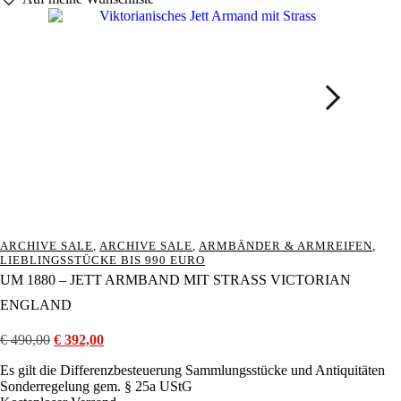
ARCHIVE SALE
,
ARCHIVE SALE
,
ARMBÄNDER & ARMREIFEN
,
LIEBLINGSSTÜCKE BIS 990 EURO
UM 1880 – JETT ARMBAND MIT STRASS VICTORIAN
ENGLAND
€
490,00
Ursprünglicher
€
392,00
Aktueller
Preis
Preis
Es gilt die Differenzbesteuerung Sammlungsstücke und Antiquitäten
war:
ist:
Sonderregelung gem. § 25a UStG
€ 490,00
€ 392,00.