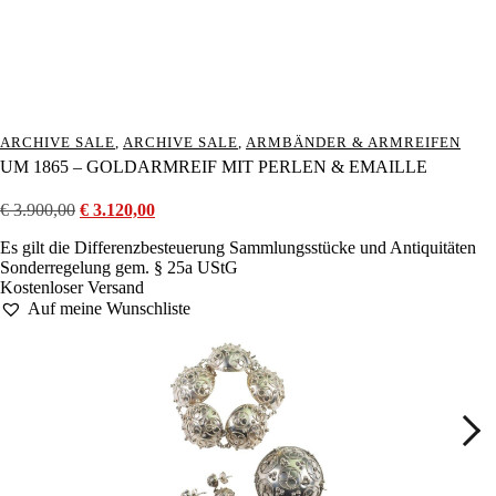
ARCHIVE SALE
,
ARCHIVE SALE
,
ARMBÄNDER & ARMREIFEN
UM 1865 – GOLDARMREIF MIT PERLEN & EMAILLE
€
3.900,00
Ursprünglicher
€
3.120,00
Aktueller
Preis
Preis
Es gilt die Differenzbesteuerung Sammlungsstücke und Antiquitäten
war:
ist:
Sonderregelung gem. § 25a UStG
€ 3.900,00
€ 3.120,00.
Kostenloser Versand
Auf meine Wunschliste