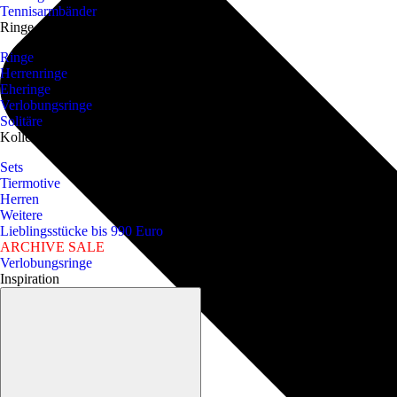
Tennisarmbänder
Ringe
Ringe
Herrenringe
Eheringe
Verlobungsringe
Solitäre
Kollektionen
Sets
Tiermotive
Herren
Weitere
Lieblingsstücke bis 990 Euro
ARCHIVE SALE
Verlobungsringe
Inspiration