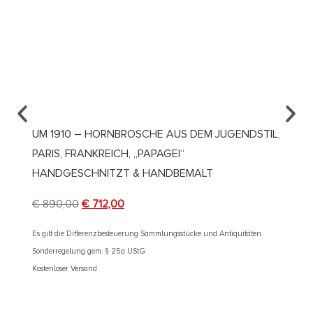
UM 1910 – HORNBROSCHE AUS DEM JUGENDSTIL,
UM 19
PARIS, FRANKREICH, „PAPAGEI“
JUGEN
HANDGESCHNITZT & HANDBEMALT
€
2.50
€
890,00
€
712,00
Es gilt d
Sonderre
Es gilt die Differenzbesteuerung Sammlungsstücke und Antiquitäten
Kostenlos
Sonderregelung gem. § 25a UStG
Kostenloser Versand