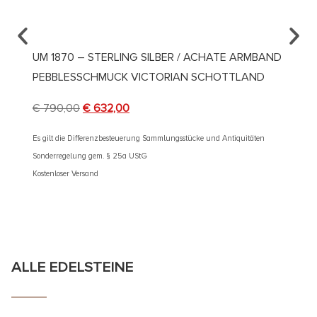
UM 1870 – STERLING SILBER / ACHATE ARMBAND
UM 18
PEBBLESSCHMUCK VICTORIAN SCHOTTLAND
& GR
€
790,00
€
632,00
€
4.50
Es gilt die Differenzbesteuerung Sammlungsstücke und Antiquitäten
Es gilt d
Sonderregelung gem. § 25a UStG
Sonderre
Kostenloser Versand
Kostenlos
ALLE EDELSTEINE