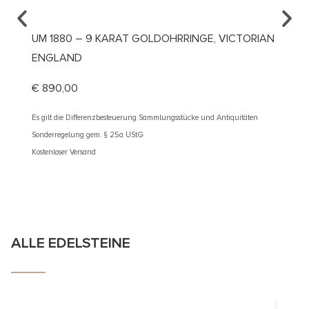
UM 1880 – 9 KARAT GOLDOHRRINGE, VICTORIAN
UM 19
ENGLAND
DIAMA
€
890,00
€
3.50
Es gilt die Differenzbesteuerung Sammlungsstücke und Antiquitäten
Es gilt d
Sonderregelung gem. § 25a UStG
Sonderre
Kostenloser Versand
Kostenlos
ALLE EDELSTEINE