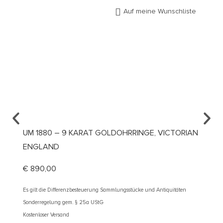
Auf meine Wunschliste
UM 1880 – 9 KARAT GOLDOHRRINGE, VICTORIAN
UM 19
ENGLAND
IAMAN
€
890,00
€
1.59
Es gilt die Differenzbesteuerung Sammlungsstücke und Antiquitäten
Es gilt d
Sonderregelung gem. § 25a UStG
Sonderre
Kostenloser Versand
Kostenlos