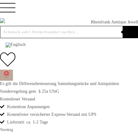
Home
»
Shop
»
Um 1960 – Italienischer Ehering
UM 1960 – ITALIENISCHER EHERING
€
1.190,00
0
Es gilt die Differenzbesteuerung Sammlungsstücke und Antiquitäten
Sonderregelung gem. § 25a UStG
Kostenloser Versand
Kostenlose Anpassungen
Kostenfreier versicherter Express-Versand mit UPS
Lieferzeit: ca. 1-2 Tage
Vorrätig