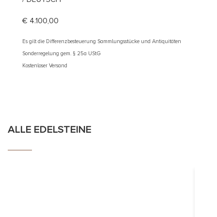
€
4.100,00
€
5.10
Es gilt die Differenzbesteuerung Sammlungsstücke und Antiquitäten
Es gilt d
Sonderregelung gem. § 25a UStG
Sonderre
Kostenloser Versand
Kostenlos
ALLE EDELSTEINE