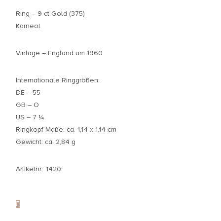
Ring – 9 ct Gold (375)
Karneol
Vintage – England um 1960
Internationale Ringgrößen:
DE – 55
GB – O
US – 7 ¼
Ringkopf Maße: ca. 1,14 x 1,14 cm
Gewicht: ca. 2,84 g
Artikelnr.: 1420