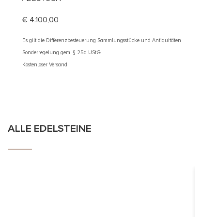
€
4.100,00
€
2.40
Es gilt die Differenzbesteuerung Sammlungsstücke und Antiquitäten
Es gilt d
Sonderregelung gem. § 25a UStG
Sonderre
Kostenloser Versand
Kostenlos
ALLE EDELSTEINE