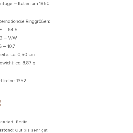
intage – Italien um 1950
nternationale Ringgrößen:
E – 64,5
B – V/W
S – 10,7
reite: ca. 0,50 cm
ewicht: ca. 8,87 g
tikelnr.: 1352
tandort: Berlin
ustand:
Gut bis sehr gut