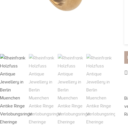
B
v
R