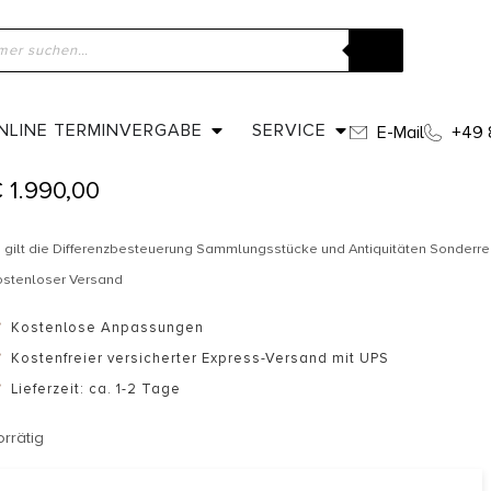
ome
»
Shop
»
Um 1950 – Italienischer Ehering
UM 1950 – ITALIENISCHER EHERING
NLINE TERMINVERGABE
SERVICE
E-Mail
+49 
€
1.990,00
 gilt die Differenzbesteuerung Sammlungsstücke und Antiquitäten Sonderr
ostenloser Versand
Kostenlose Anpassungen
Kostenfreier versicherter Express-Versand mit UPS
Lieferzeit: ca. 1-2 Tage
orrätig