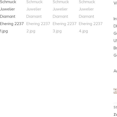
V
I
D
G
U
B
G
Ar
S
Z