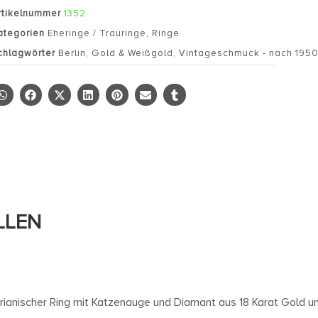
rtikelnummer
1352
ategorien
Eheringe / Trauringe
,
Ringe
chlagwörter
Berlin
,
Gold & Weißgold
,
Vintageschmuck - nach 195
LLEN