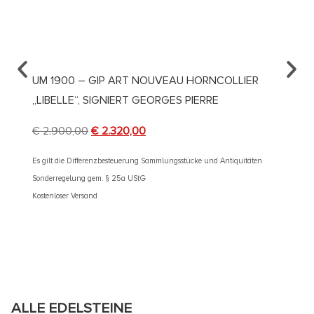
UM 1900 – GIP ART NOUVEAU HORNCOLLIER
UM 19
„LIBELLE“, SIGNIERT GEORGES PIERRE
PARIS
HAND
€
2.900,00
€
2.320,00
€
890
Es gilt die Differenzbesteuerung Sammlungsstücke und Antiquitäten
Sonderregelung gem. § 25a UStG
Es gilt d
Kostenloser Versand
Sonderre
Kostenlos
ALLE EDELSTEINE