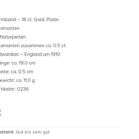
rmband – 18 ct. Gold, Platin
iamanten
 Naturperlen
iamanten zusammen ca. 0,5 ct.
dwardian – England um 1910
änge: ca. 19,0 cm
reite: ca. 0,5 cm
ewicht: ca. 11,0 g
rtikelnr.: 0236
ustand:
Gut bis sehr gut