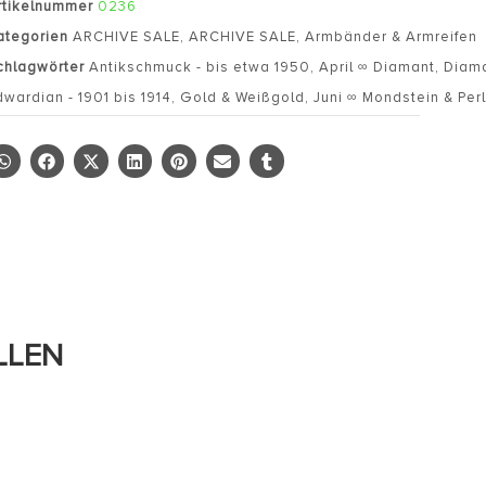
rtikelnummer
0236
ategorien
ARCHIVE SALE
,
ARCHIVE SALE
,
Armbänder & Armreifen
chlagwörter
Antikschmuck - bis etwa 1950
,
April ∞ Diamant
,
Diama
dwardian - 1901 bis 1914
,
Gold & Weißgold
,
Juni ∞ Mondstein & Per
LLEN