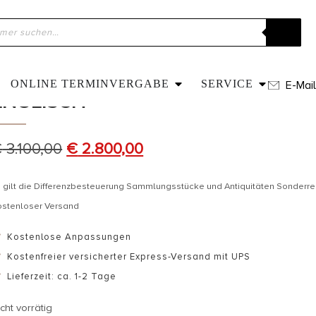
ome
»
Shop
»
Um 1910 – Diamanten & Perlen Armband, englisch
UM 1910 – DIAMANTEN & PERLEN 
ONLINE TERMINVERGABE
SERVICE
E-Mail
ENGLISCH
€
3.100,00
€
2.800,00
 gilt die Differenzbesteuerung Sammlungsstücke und Antiquitäten Sonderr
ostenloser Versand
Kostenlose Anpassungen
Kostenfreier versicherter Express-Versand mit UPS
Lieferzeit: ca. 1-2 Tage
cht vorrätig