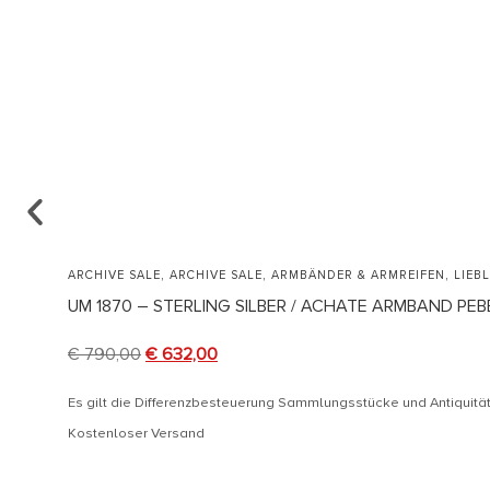
,
,
,
ARCHIVE SALE
ARCHIVE SALE
ARMBÄNDER & ARMREIFEN
LIEB
UM 1870 – STERLING SILBER / ACHATE ARMBAND P
€
790,00
€
632,00
Es gilt die Differenzbesteuerung Sammlungsstücke und Antiquit
Kostenloser Versand