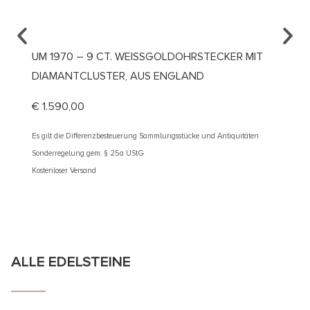
UM 1970 – 9 CT. WEISSGOLDOHRSTECKER MIT D
UM 18
IAMANTCLUSTER, AUS ENGLAND
„PFER
€
1.590,00
€
1.49
Es gilt die Differenzbesteuerung Sammlungsstücke und Antiquitäten
Es gilt d
Sonderregelung gem. § 25a UStG
Sonderre
Kostenloser Versand
Kostenlos
ALLE EDELSTEINE