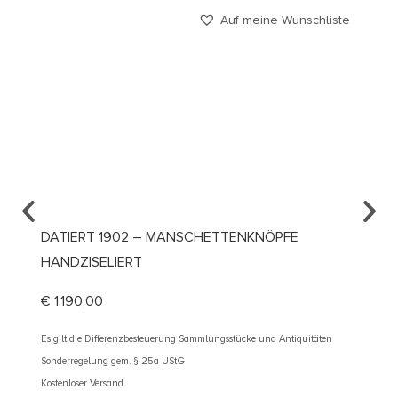
Auf meine Wunschliste
DATIERT 1902 – MANSCHETTENKNÖPFE
UM 19
HANDZISELIERT
KRAW
€
1.190,00
€
690
Es gilt die Differenzbesteuerung Sammlungsstücke und Antiquitäten
Es gilt d
Sonderregelung gem. § 25a UStG
Sonderre
Kostenloser Versand
Kostenlos