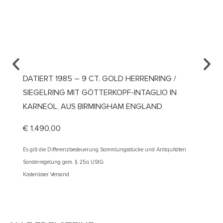
DATIERT 1985 – 9 CT. GOLD HERRENRING /
UM 19
SIEGELRING MIT GÖTTERKOPF-INTAGLIO IN
VERLO
KARNEOL, AUS BIRMINGHAM ENGLAND
ÖSTER
€
1.490,00
€
2.10
Es gilt die Differenzbesteuerung Sammlungsstücke und Antiquitäten
Es gilt d
Sonderregelung gem. § 25a UStG
Sonderre
Kostenloser Versand
Kostenlos