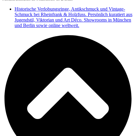
Historische Verlobungsringe, Antikschmuck und Vintage-
Schmuck bei Rheinfrank & Holzfuss. Persönlich kuratiert aus
Jugendstil, Viktorian und Art Déco. Showrooms in München
und Berlin sowie online weltweit.