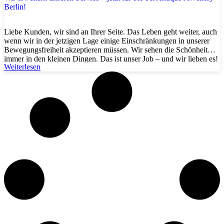
Berlin!
Liebe Kunden, wir sind an Ihrer Seite. Das Leben geht weiter, auch
wenn wir in der jetzigen Lage einige Einschränkungen in unserer
Bewegungsfreiheit akzeptieren müssen. Wir sehen die Schönheit
immer in den kleinen Dingen. Das ist unser Job – und wir lieben es!
Weiterlesen
Auch wenn das Treffen mit Familie und Freunden derzeit schwierig
ist, blicken […]