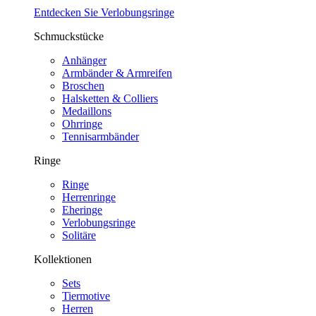
Entdecken Sie Verlobungsringe
Schmuckstücke
Anhänger
Armbänder & Armreifen
Broschen
Halsketten & Colliers
Medaillons
Ohrringe
Tennisarmbänder
Ringe
Ringe
Herrenringe
Eheringe
Verlobungsringe
Solitäre
Kollektionen
Sets
Tiermotive
Herren