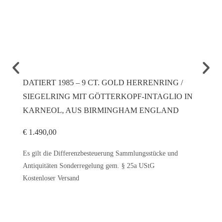
DATIERT 1985 – 9 CT. GOLD HERRENRING /
UM 19
SIEGELRING MIT GÖTTERKOPF-INTAGLIO IN
VERL
KARNEOL, AUS BIRMINGHAM ENGLAND
WIEN
€
1.490,00
€
2.100
Es gilt die Differenzbesteuerung Sammlungsstücke und
Es gilt
Antiquitäten Sonderregelung gem. § 25a UStG
Antiqui
Kostenloser Versand
Kostenl