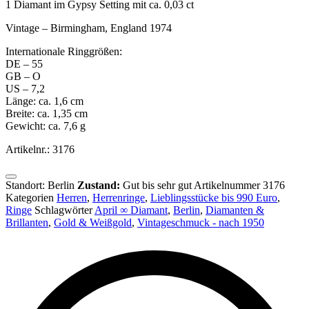
mit
1 Diamant im Gypsy Setting mit ca. 0,03 ct
einem
Vintage – Birmingham, England 1974
Diamant
Menge
Internationale Ringgrößen:
DE – 55
GB – O
US – 7,2
Länge: ca. 1,6 cm
Breite: ca. 1,35 cm
Gewicht: ca. 7,6 g
Artikelnr.: 3176
Standort: Berlin
Zustand:
Gut bis sehr gut
Artikelnummer
3176
Kategorien
Herren
,
Herrenringe
,
Lieblingsstücke bis 990 Euro
,
Ringe
Schlagwörter
April ∞ Diamant
,
Berlin
,
Diamanten &
Brillanten
,
Gold & Weißgold
,
Vintageschmuck - nach 1950