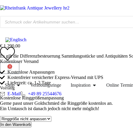
€
1.290,00
Es gilt die Differenzbesteuerung Sammlungsstücke und Antiquitäten 
Kostenloser Versand
0
Kostenlose Anpassungen
Kostenfreier versicherter Express-Versand mit UPS
Lieferzeit: ca. 1-2 Tage
Shop
Verlobungsringe
Inspiration
Online Termi
Vorrätig
E-Mail
+49 89 25544676
Kostenlose Ringgrößenanpassung
Gerne passt unser Goldschmied die Ringgröße kostenlos an.
Ein Umtausch ist danach jedoch nicht mehr möglich!
In den Warenkorb